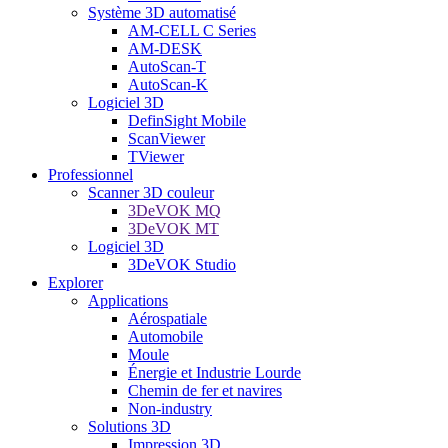
Système 3D automatisé
AM-CELL C Series
AM-DESK
AutoScan-T
AutoScan-K
Logiciel 3D
DefinSight Mobile
ScanViewer
TViewer
Professionnel
Scanner 3D couleur
3DeVOK MQ
3DeVOK MT
Logiciel 3D
3DeVOK Studio
Explorer
Applications
Aérospatiale
Automobile
Moule
Énergie et Industrie Lourde
Chemin de fer et navires
Non-industry
Solutions 3D
Impression 3D