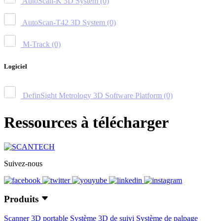
AutoScan-K 3D System
(0)
AutoScan-T42 3D System
(0)
M-Track
(0)
Logiciel
DefinSight Metrology 3D Software Platform
(0)
Ressources à télécharger
Suivez-nous
Produits
Scanner 3D portable
Système 3D de suivi
Système de palpage