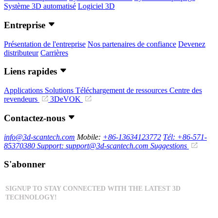
Système 3D automatisé
Logiciel 3D
Entreprise
Présentation de l'entreprise
Nos partenaires de confiance
Devenez
distributeur
Carrières
Liens rapides
Applications
Solutions
Téléchargement de ressources
Centre des
revendeurs
3DeVOK
Contactez-nous
info@3d-scantech.com
Mobile:
+86-13634123772
Tél: +86-571-
85370380
Support: support@3d-scantech.com
Suggestions
S'abonner