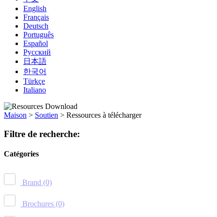
English
Français
Deutsch
Português
Español
Русский
日本語
한국어
Türkçe
Italiano
Maison
>
Soutien
>
Ressources à télécharger
Filtre de recherche:
Catégories
Brand
(0)
Brochures
(0)