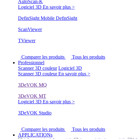
AutoScan-K
Logiciel 3D
En savoir plus >
DefinSight Mobile
DefinSight
ScanViewer
TViewer
Comparer les produits
Tous les produits
Professionnel
Scanner 3D couleur
Logiciel 3D
Scanner 3D couleur
En savoir plus >
3DeVOK MQ
3DeVOK MT
Logiciel 3D
En savoir plus >
3DeVOK Studio
Comparer les produits
Tous les produits
APPLICATIONs