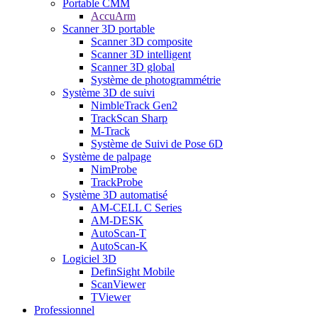
Portable CMM
AccuArm
Scanner 3D portable
Scanner 3D composite
Scanner 3D intelligent
Scanner 3D global
Système de photogrammétrie
Système 3D de suivi
NimbleTrack Gen2
TrackScan Sharp
M-Track
Système de Suivi de Pose 6D
Système de palpage
NimProbe
TrackProbe
Système 3D automatisé
AM-CELL C Series
AM-DESK
AutoScan-T
AutoScan-K
Logiciel 3D
DefinSight Mobile
ScanViewer
TViewer
Professionnel