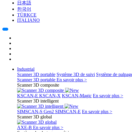
日本語
한국어
TÜRKÇE
ITALIANO
Industrial
Scanner 3D portable
Système 3D de suivi
Système de palpag
Scanner 3D portable
En savoir plus >
Scanner 3D composite
KSCAN-E
KSCAN-X
KSCAN-Magic
En savoir plus >
Scanner 3D intelligent
SIMSCAN-S Gen2
SIMSCAN-E
En savoir plus >
Scanner 3D global
AXE-B
En savoir plus >