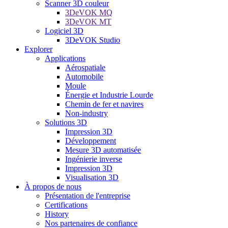
Scanner 3D couleur
3DeVOK MQ
3DeVOK MT
Logiciel 3D
3DeVOK Studio
Explorer
Applications
Aérospatiale
Automobile
Moule
Énergie et Industrie Lourde
Chemin de fer et navires
Non-industry
Solutions 3D
Impression 3D
Développement
Mesure 3D automatisée
Ingénierie inverse
Impression 3D
Visualisation 3D
À propos de nous
Présentation de l'entreprise
Certifications
History
Nos partenaires de confiance