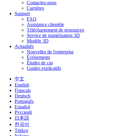
Contactez-nous
Carrières
Support
FAQ
Assistance clientèle
Téléchargement de ressources
Service de numérisation 3D
Modèle 3D
Actualités
Nouvelles de l'entreprise
Événements
Études de cas
Guides explicatifs
中文
English
Français
Deutsch
Português
Español
Русский
日本語
한국어
Türkçe
Italiano