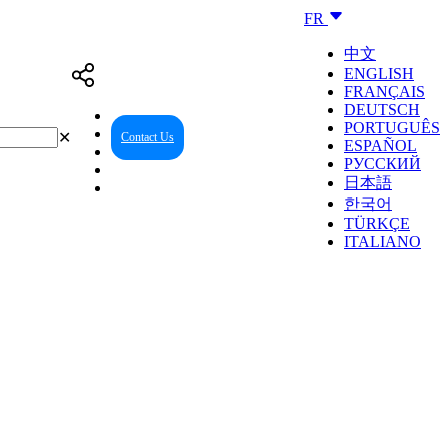
FR
中文
ENGLISH
FRANÇAIS
DEUTSCH
PORTUGUÊS
✕
Contact Us
Reseller Center
ESPAÑOL
РУССКИЙ
日本語
한국어
TÜRKÇE
ITALIANO