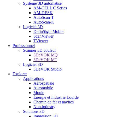
Système 3D automatisé
AM-CELL C Series
AM-DESK
AutoScan-T
AutoScan-K
Logiciel 3D
DefinSight Mobile
ScanViewer
TViewer
Professionnel
Scanner 3D couleur
3DeVOK MQ
3DeVOK MT
Logiciel 3D
3DeVOK Studio
Explorer
Applications
Aérospatiale
Automobile
Moule
Énergie et Industrie Lourde
Chemin de fer et navires
Non-industry
Solutions 3D
Impression 3D