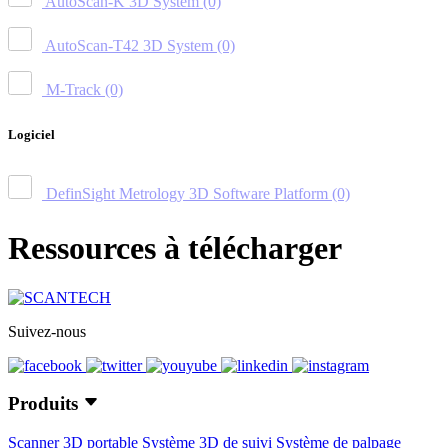
AutoScan-K 3D System
(0)
AutoScan-T42 3D System
(0)
M-Track
(0)
Logiciel
DefinSight Metrology 3D Software Platform
(0)
Ressources à télécharger
Suivez-nous
Produits
Scanner 3D portable
Système 3D de suivi
Système de palpage