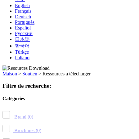
English
Français
Deutsch
Português
Español
Русский
日本語
한국어
Türkçe
Italiano
Maison
>
Soutien
>
Ressources à télécharger
Filtre de recherche:
Catégories
Brand
(0)
Brochures
(0)