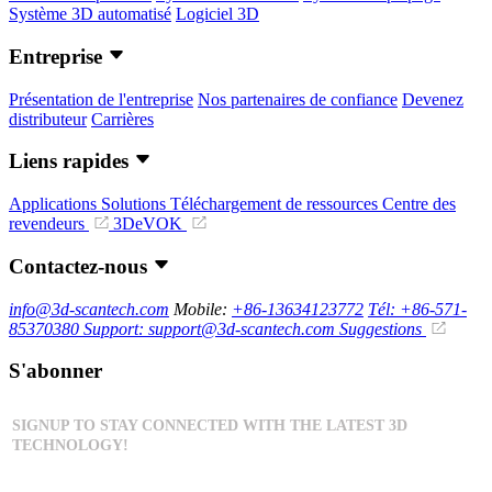
Système 3D automatisé
Logiciel 3D
Entreprise
Présentation de l'entreprise
Nos partenaires de confiance
Devenez
distributeur
Carrières
Liens rapides
Applications
Solutions
Téléchargement de ressources
Centre des
revendeurs
3DeVOK
Contactez-nous
info@3d-scantech.com
Mobile:
+86-13634123772
Tél: +86-571-
85370380
Support: support@3d-scantech.com
Suggestions
S'abonner