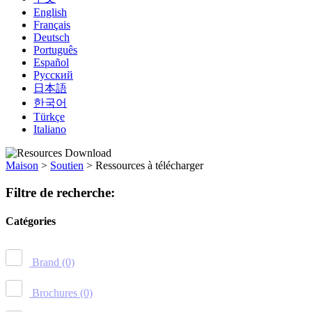
English
Français
Deutsch
Português
Español
Русский
日本語
한국어
Türkçe
Italiano
Maison
>
Soutien
>
Ressources à télécharger
Filtre de recherche:
Catégories
Brand
(0)
Brochures
(0)