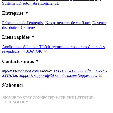
Système 3D automatisé
Logiciel 3D
Entreprise
Présentation de l'entreprise
Nos partenaires de confiance
Devenez
distributeur
Carrières
Liens rapides
Applications
Solutions
Téléchargement de ressources
Centre des
revendeurs
3DeVOK
Contactez-nous
info@3d-scantech.com
Mobile:
+86-13634123772
Tél: +86-571-
85370380
Support: support@3d-scantech.com
Suggestions
S'abonner