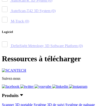
AutoScan-K 3D System
(0)
AutoScan-T42 3D System
(0)
M-Track
(0)
Logiciel
DefinSight Metrology 3D Software Platform
(0)
Ressources à télécharger
Suivez-nous
Produits
Scanner 3D portable
Système 3D de suivi
Système de palpage