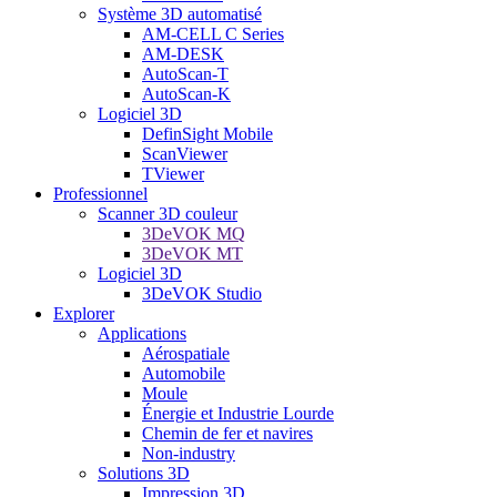
Système 3D automatisé
AM-CELL C Series
AM-DESK
AutoScan-T
AutoScan-K
Logiciel 3D
DefinSight Mobile
ScanViewer
TViewer
Professionnel
Scanner 3D couleur
3DeVOK MQ
3DeVOK MT
Logiciel 3D
3DeVOK Studio
Explorer
Applications
Aérospatiale
Automobile
Moule
Énergie et Industrie Lourde
Chemin de fer et navires
Non-industry
Solutions 3D
Impression 3D