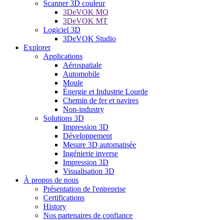
Scanner 3D couleur
3DeVOK MQ
3DeVOK MT
Logiciel 3D
3DeVOK Studio
Explorer
Applications
Aérospatiale
Automobile
Moule
Énergie et Industrie Lourde
Chemin de fer et navires
Non-industry
Solutions 3D
Impression 3D
Développement
Mesure 3D automatisée
Ingénierie inverse
Impression 3D
Visualisation 3D
À propos de nous
Présentation de l'entreprise
Certifications
History
Nos partenaires de confiance