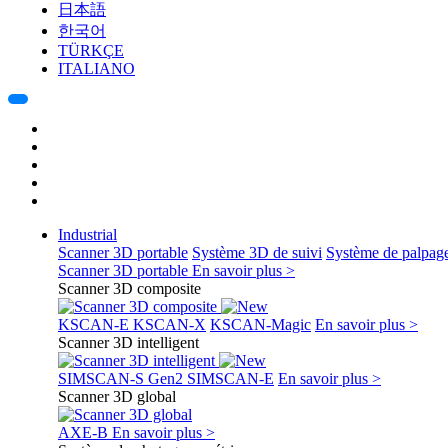
日本語
한국어
TÜRKÇE
ITALIANO
Industrial
Scanner 3D portable
Système 3D de suivi
Système de palpag
Scanner 3D portable
En savoir plus >
Scanner 3D composite
KSCAN-E
KSCAN-X
KSCAN-Magic
En savoir plus >
Scanner 3D intelligent
SIMSCAN-S Gen2
SIMSCAN-E
En savoir plus >
Scanner 3D global
AXE-B
En savoir plus >