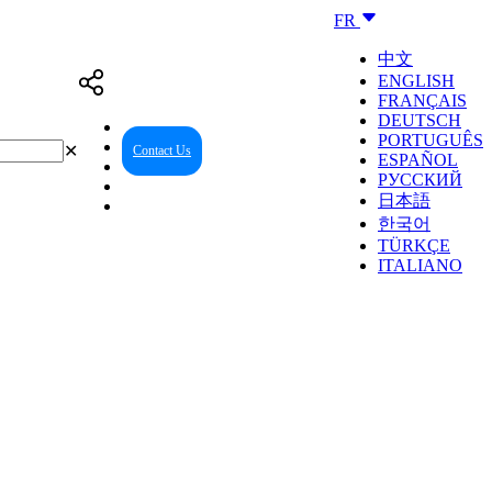
FR
中文
ENGLISH
FRANÇAIS
DEUTSCH
PORTUGUÊS
✕
Contact Us
Reseller Center
ESPAÑOL
РУССКИЙ
日本語
한국어
TÜRKÇE
ITALIANO