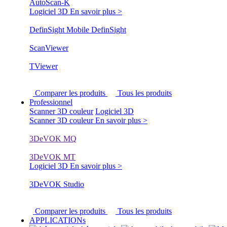
AutoScan-K
Logiciel 3D
En savoir plus >
DefinSight Mobile
DefinSight
ScanViewer
TViewer
Comparer les produits
Tous les produits
Professionnel
Scanner 3D couleur
Logiciel 3D
Scanner 3D couleur
En savoir plus >
3DeVOK MQ
3DeVOK MT
Logiciel 3D
En savoir plus >
3DeVOK Studio
Comparer les produits
Tous les produits
APPLICATIONs