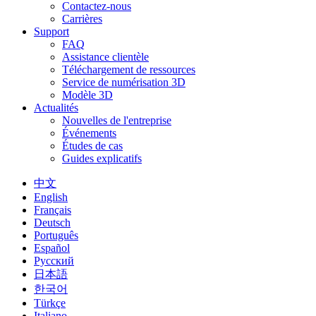
Contactez-nous
Carrières
Support
FAQ
Assistance clientèle
Téléchargement de ressources
Service de numérisation 3D
Modèle 3D
Actualités
Nouvelles de l'entreprise
Événements
Études de cas
Guides explicatifs
中文
English
Français
Deutsch
Português
Español
Русский
日本語
한국어
Türkçe
Italiano