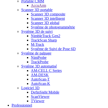
Portable CMM
AccuArm
Scanner 3D portable
Scanner 3D composite
Scanner 3D intelligent
Scanner 3D global
Système de photogrammétrie
Système 3D de suivi
NimbleTrack Gen2
TrackScan Sharp
M-Track
Système de Suivi de Pose 6D
Système de palpage
NimProbe
TrackProbe
Système 3D automatisé
AM-CELL C Series
AM-DESK
AutoScan-T
AutoScan-K
Logiciel 3D
DefinSight Mobile
ScanViewer
TViewer
Professionnel