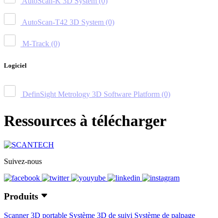
AutoScan-K 3D System
(0)
AutoScan-T42 3D System
(0)
M-Track
(0)
Logiciel
DefinSight Metrology 3D Software Platform
(0)
Ressources à télécharger
Suivez-nous
Produits
Scanner 3D portable
Système 3D de suivi
Système de palpage