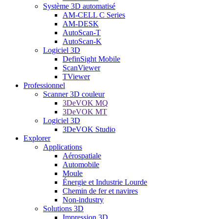
Système 3D automatisé
AM-CELL C Series
AM-DESK
AutoScan-T
AutoScan-K
Logiciel 3D
DefinSight Mobile
ScanViewer
TViewer
Professionnel
Scanner 3D couleur
3DeVOK MQ
3DeVOK MT
Logiciel 3D
3DeVOK Studio
Explorer
Applications
Aérospatiale
Automobile
Moule
Énergie et Industrie Lourde
Chemin de fer et navires
Non-industry
Solutions 3D
Impression 3D