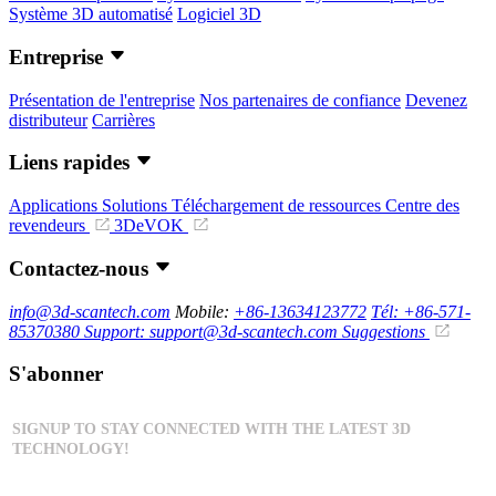
Système 3D automatisé
Logiciel 3D
Entreprise
Présentation de l'entreprise
Nos partenaires de confiance
Devenez
distributeur
Carrières
Liens rapides
Applications
Solutions
Téléchargement de ressources
Centre des
revendeurs
3DeVOK
Contactez-nous
info@3d-scantech.com
Mobile:
+86-13634123772
Tél: +86-571-
85370380
Support: support@3d-scantech.com
Suggestions
S'abonner