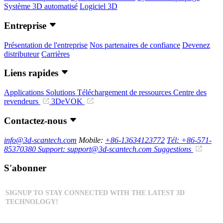
Système 3D automatisé
Logiciel 3D
Entreprise
Présentation de l'entreprise
Nos partenaires de confiance
Devenez
distributeur
Carrières
Liens rapides
Applications
Solutions
Téléchargement de ressources
Centre des
revendeurs
3DeVOK
Contactez-nous
info@3d-scantech.com
Mobile:
+86-13634123772
Tél: +86-571-
85370380
Support: support@3d-scantech.com
Suggestions
S'abonner