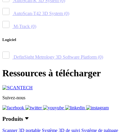
AutoScan-K 3D System
(0)
AutoScan-T42 3D System
(0)
M-Track
(0)
Logiciel
DefinSight Metrology 3D Software Platform
(0)
Ressources à télécharger
Suivez-nous
Produits
Scanner 3D portable
Système 3D de suivi
Système de palpage