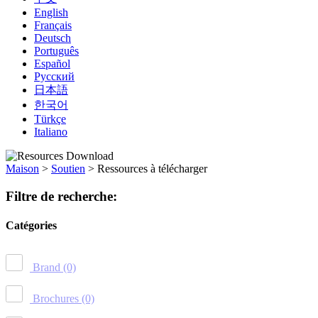
English
Français
Deutsch
Português
Español
Русский
日本語
한국어
Türkçe
Italiano
Maison
>
Soutien
>
Ressources à télécharger
Filtre de recherche:
Catégories
Brand
(0)
Brochures
(0)