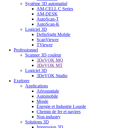
Système 3D automatisé
AM-CELL C Series
AM-DESK
AutoScan-T
AutoScan-K
Logiciel 3D
DefinSight Mobile
ScanViewer
TViewer
Professionnel
Scanner 3D couleur
3DeVOK MQ
3DeVOK MT
Logiciel 3D
3DeVOK Studio
Explorer
Applications
Aérospatiale
Automobile
Moule
Énergie et Industrie Lourde
Chemin de fer et navires
Non-industry
Solutions 3D
Impression 3D