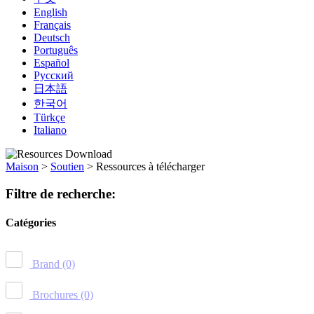
English
Français
Deutsch
Português
Español
Русский
日本語
한국어
Türkçe
Italiano
Maison
>
Soutien
>
Ressources à télécharger
Filtre de recherche:
Catégories
Brand
(0)
Brochures
(0)