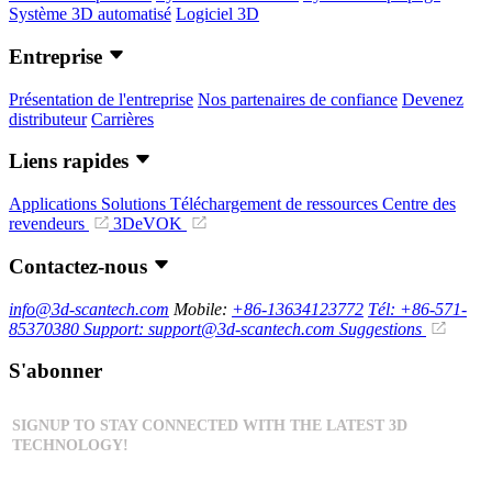
Système 3D automatisé
Logiciel 3D
Entreprise
Présentation de l'entreprise
Nos partenaires de confiance
Devenez
distributeur
Carrières
Liens rapides
Applications
Solutions
Téléchargement de ressources
Centre des
revendeurs
3DeVOK
Contactez-nous
info@3d-scantech.com
Mobile:
+86-13634123772
Tél: +86-571-
85370380
Support: support@3d-scantech.com
Suggestions
S'abonner