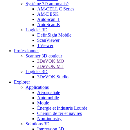
Système 3D automatisé
AM-CELL C Series
AM-DESK
AutoScan-T
AutoScan-K
Logiciel 3D
DefinSight Mobile
ScanViewer
TViewer
Professionnel
Scanner 3D couleur
3DeVOK MQ
3DeVOK MT
Logiciel 3D
3DeVOK Studio
Explorer
Applications
Aérospatiale
Automobile
Moule
Énergie et Industrie Lourde
Chemin de fer et navires
Non-industry
Solutions 3D
Impression 3D