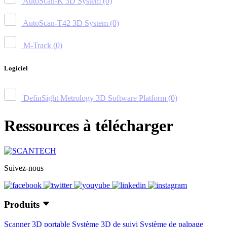
AutoScan-K 3D System
(0)
AutoScan-T42 3D System
(0)
M-Track
(0)
Logiciel
DefinSight Metrology 3D Software Platform
(0)
Ressources à télécharger
Suivez-nous
Produits
Scanner 3D portable
Système 3D de suivi
Système de palpage