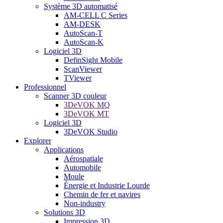
Système 3D automatisé
AM-CELL C Series
AM-DESK
AutoScan-T
AutoScan-K
Logiciel 3D
DefinSight Mobile
ScanViewer
TViewer
Professionnel
Scanner 3D couleur
3DeVOK MQ
3DeVOK MT
Logiciel 3D
3DeVOK Studio
Explorer
Applications
Aérospatiale
Automobile
Moule
Énergie et Industrie Lourde
Chemin de fer et navires
Non-industry
Solutions 3D
Impression 3D