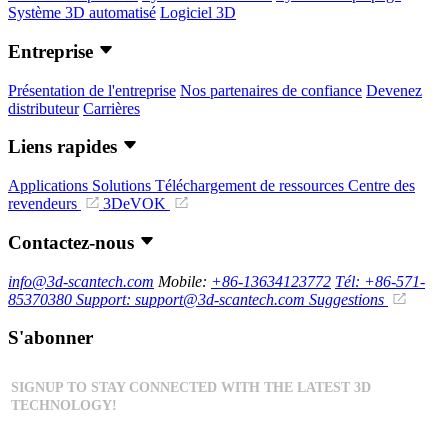
Système 3D automatisé
Logiciel 3D
Entreprise
Présentation de l'entreprise
Nos partenaires de confiance
Devenez
distributeur
Carrières
Liens rapides
Applications
Solutions
Téléchargement de ressources
Centre des
revendeurs
3DeVOK
Contactez-nous
info@3d-scantech.com
Mobile:
+86-13634123772
Tél: +86-571-
85370380
Support: support@3d-scantech.com
Suggestions
S'abonner