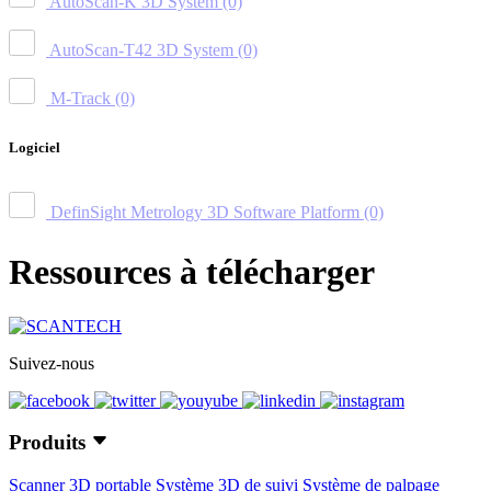
AutoScan-K 3D System
(0)
AutoScan-T42 3D System
(0)
M-Track
(0)
Logiciel
DefinSight Metrology 3D Software Platform
(0)
Ressources à télécharger
Suivez-nous
Produits
Scanner 3D portable
Système 3D de suivi
Système de palpage