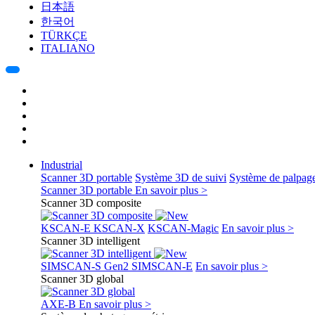
日本語
한국어
TÜRKÇE
ITALIANO
Industrial
Scanner 3D portable
Système 3D de suivi
Système de palpag
Scanner 3D portable
En savoir plus >
Scanner 3D composite
KSCAN-E
KSCAN-X
KSCAN-Magic
En savoir plus >
Scanner 3D intelligent
SIMSCAN-S Gen2
SIMSCAN-E
En savoir plus >
Scanner 3D global
AXE-B
En savoir plus >