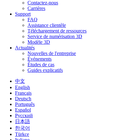
Contactez-nous
Carrières
Support
FAQ
Assistance clientèle
Téléchargement de ressources
Service de numérisation 3D
Modèle 3D
Actualités
Nouvelles de l'entreprise
Événements
Études de cas
Guides explicatifs
中文
English
Français
Deutsch
Português
Español
Русский
日本語
한국어
Türkçe
Italiano