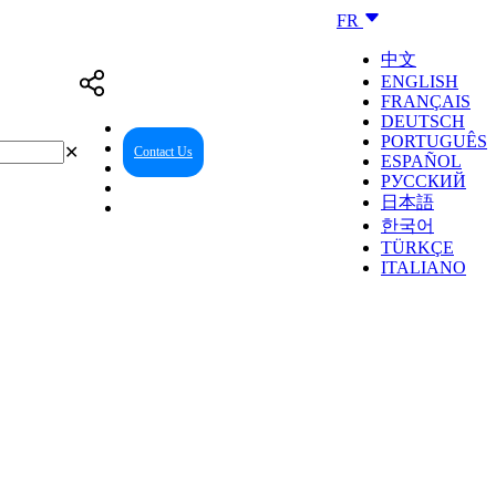
FR
中文
ENGLISH
FRANÇAIS
DEUTSCH
PORTUGUÊS
✕
Contact Us
Reseller Center
ESPAÑOL
РУССКИЙ
日本語
한국어
TÜRKÇE
ITALIANO