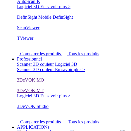
AutoScan-K
Logiciel 3D
En savoir plus >
DefinSight Mobile
DefinSight
ScanViewer
TViewer
Comparer les produits
Tous les produits
Professionnel
Scanner 3D couleur
Logiciel 3D
Scanner 3D couleur
En savoir plus >
3DeVOK MQ
3DeVOK MT
Logiciel 3D
En savoir plus >
3DeVOK Studio
Comparer les produits
Tous les produits
APPLICATIONs