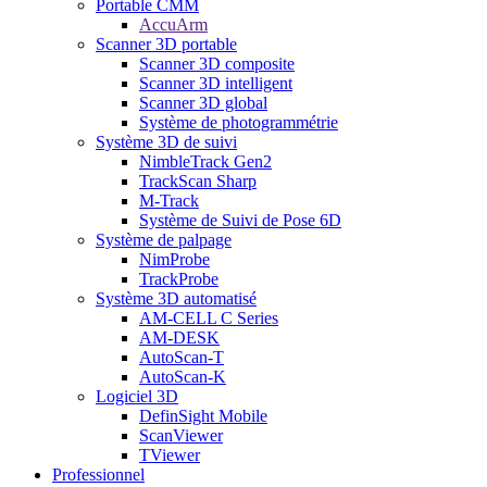
Portable CMM
AccuArm
Scanner 3D portable
Scanner 3D composite
Scanner 3D intelligent
Scanner 3D global
Système de photogrammétrie
Système 3D de suivi
NimbleTrack Gen2
TrackScan Sharp
M-Track
Système de Suivi de Pose 6D
Système de palpage
NimProbe
TrackProbe
Système 3D automatisé
AM-CELL C Series
AM-DESK
AutoScan-T
AutoScan-K
Logiciel 3D
DefinSight Mobile
ScanViewer
TViewer
Professionnel