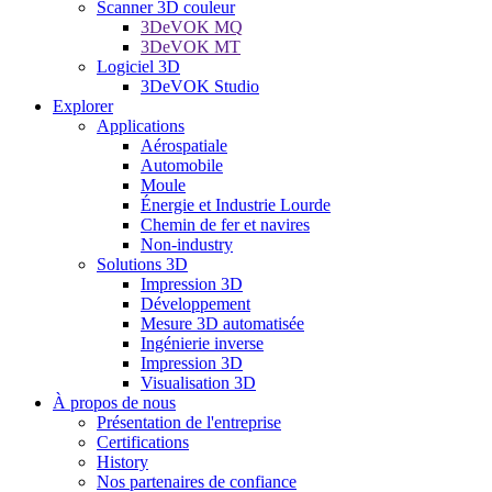
Scanner 3D couleur
3DeVOK MQ
3DeVOK MT
Logiciel 3D
3DeVOK Studio
Explorer
Applications
Aérospatiale
Automobile
Moule
Énergie et Industrie Lourde
Chemin de fer et navires
Non-industry
Solutions 3D
Impression 3D
Développement
Mesure 3D automatisée
Ingénierie inverse
Impression 3D
Visualisation 3D
À propos de nous
Présentation de l'entreprise
Certifications
History
Nos partenaires de confiance