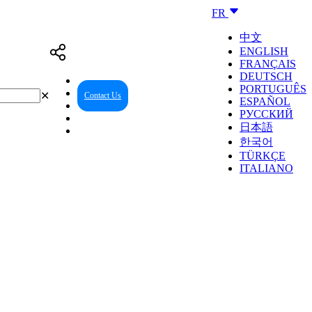
FR
中文
ENGLISH
FRANÇAIS
DEUTSCH
PORTUGUÊS
✕
Contact Us
Reseller Center
ESPAÑOL
РУССКИЙ
日本語
한국어
TÜRKÇE
ITALIANO