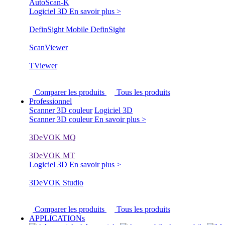
AutoScan-K
Logiciel 3D
En savoir plus >
DefinSight Mobile
DefinSight
ScanViewer
TViewer
Comparer les produits
Tous les produits
Professionnel
Scanner 3D couleur
Logiciel 3D
Scanner 3D couleur
En savoir plus >
3DeVOK MQ
3DeVOK MT
Logiciel 3D
En savoir plus >
3DeVOK Studio
Comparer les produits
Tous les produits
APPLICATIONs