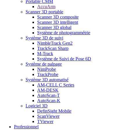
Portable CMM
AccuArm
Scanner 3D portable
Scanner 3D composite
Scanner 3D intelligent
Scanner 3D global
Système de photogrammétrie
Système 3D de suivi
NimbleTrack Gen2
TrackScan Sharp
M-Track
Système de Suivi de Pose 6D
Système de palpage
NimProbe
TrackProbe
Système 3D automatisé
AM-CELL C Series
AM-DESK
AutoScan-T
AutoScan-K
Logiciel 3D
DefinSight Mobile
ScanViewer
TViewer
Professionnel