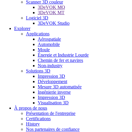
Scanner 3D couleur
3DeVOK MQ
3DeVOK MT
Logiciel 3D
3DeVOK Studio
Explorer
Applications
Aérospatiale
Automobile
Moule
Énergie et Industrie Lourde
Chemin de fer et navires
Non-industry
Solutions 3D
Impression 3D
Développement
Mesure 3D automatisée
Ingénierie inverse
Impression 3D
Visualisation 3D
À propos de nous
Présentation de l'entreprise
Certifications
History
Nos partenaires de confiance