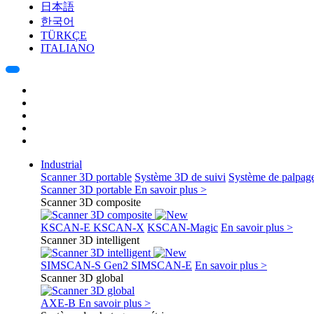
日本語
한국어
TÜRKÇE
ITALIANO
Industrial
Scanner 3D portable
Système 3D de suivi
Système de palpag
Scanner 3D portable
En savoir plus >
Scanner 3D composite
KSCAN-E
KSCAN-X
KSCAN-Magic
En savoir plus >
Scanner 3D intelligent
SIMSCAN-S Gen2
SIMSCAN-E
En savoir plus >
Scanner 3D global
AXE-B
En savoir plus >