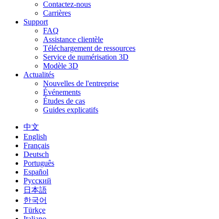
Contactez-nous
Carrières
Support
FAQ
Assistance clientèle
Téléchargement de ressources
Service de numérisation 3D
Modèle 3D
Actualités
Nouvelles de l'entreprise
Événements
Études de cas
Guides explicatifs
中文
English
Français
Deutsch
Português
Español
Русский
日本語
한국어
Türkçe
Italiano