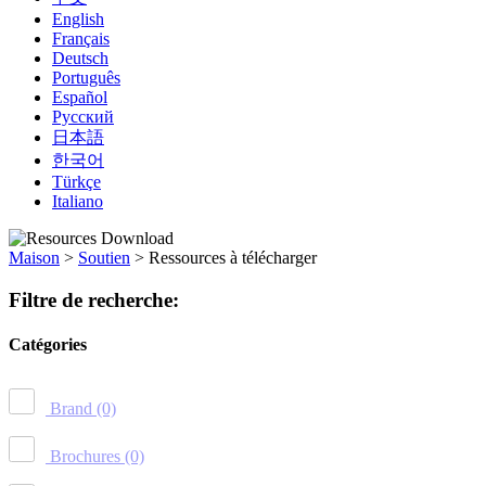
English
Français
Deutsch
Português
Español
Русский
日本語
한국어
Türkçe
Italiano
Maison
>
Soutien
>
Ressources à télécharger
Filtre de recherche:
Catégories
Brand
(0)
Brochures
(0)