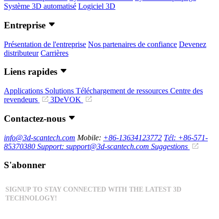
Système 3D automatisé
Logiciel 3D
Entreprise
Présentation de l'entreprise
Nos partenaires de confiance
Devenez
distributeur
Carrières
Liens rapides
Applications
Solutions
Téléchargement de ressources
Centre des
revendeurs
3DeVOK
Contactez-nous
info@3d-scantech.com
Mobile:
+86-13634123772
Tél: +86-571-
85370380
Support: support@3d-scantech.com
Suggestions
S'abonner