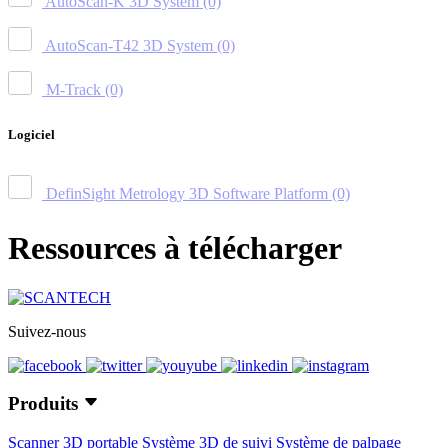
AutoScan-K 3D System
(0)
AutoScan-T42 3D System
(0)
M-Track
(0)
Logiciel
DefinSight Metrology 3D Software Platform
(0)
Ressources à télécharger
Suivez-nous
Produits
Scanner 3D portable
Système 3D de suivi
Système de palpage