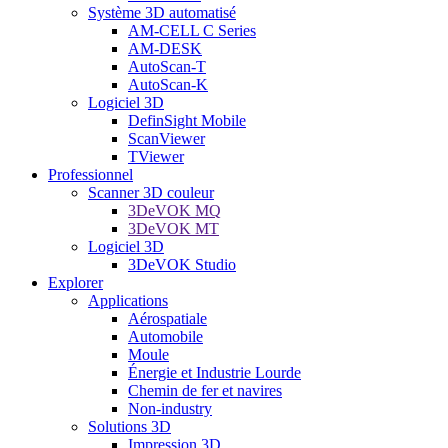
Système 3D automatisé
AM-CELL C Series
AM-DESK
AutoScan-T
AutoScan-K
Logiciel 3D
DefinSight Mobile
ScanViewer
TViewer
Professionnel
Scanner 3D couleur
3DeVOK MQ
3DeVOK MT
Logiciel 3D
3DeVOK Studio
Explorer
Applications
Aérospatiale
Automobile
Moule
Énergie et Industrie Lourde
Chemin de fer et navires
Non-industry
Solutions 3D
Impression 3D