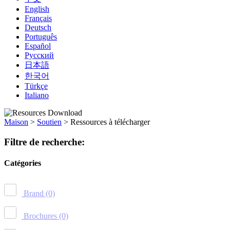
English
Français
Deutsch
Português
Español
Русский
日本語
한국어
Türkçe
Italiano
Maison
>
Soutien
>
Ressources à télécharger
Filtre de recherche:
Catégories
Brand
(0)
Brochures
(0)