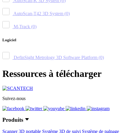
AutoScan-K 3D System
(0)
AutoScan-T42 3D System
(0)
M-Track
(0)
Logiciel
DefinSight Metrology 3D Software Platform
(0)
Ressources à télécharger
Suivez-nous
Produits
Scanner 3D portable
Système 3D de suivi
Système de palpage