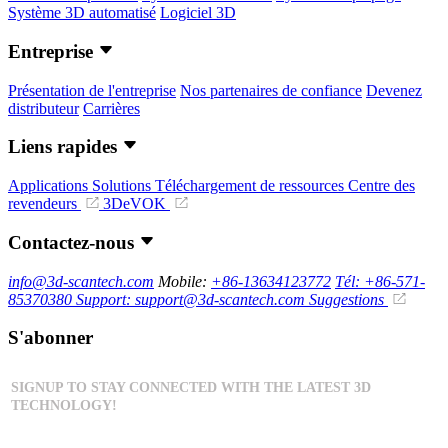
Système 3D automatisé
Logiciel 3D
Entreprise
Présentation de l'entreprise
Nos partenaires de confiance
Devenez
distributeur
Carrières
Liens rapides
Applications
Solutions
Téléchargement de ressources
Centre des
revendeurs
3DeVOK
Contactez-nous
info@3d-scantech.com
Mobile:
+86-13634123772
Tél: +86-571-
85370380
Support: support@3d-scantech.com
Suggestions
S'abonner