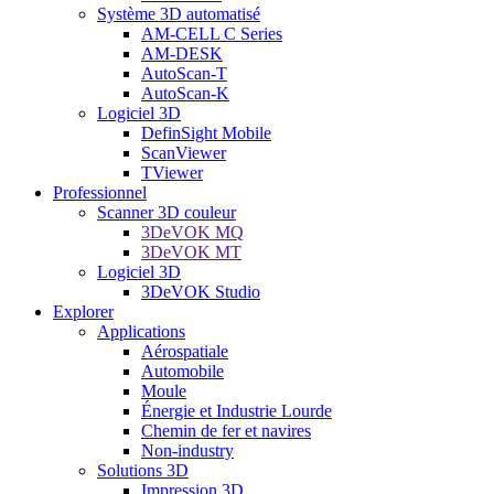
Système 3D automatisé
AM-CELL C Series
AM-DESK
AutoScan-T
AutoScan-K
Logiciel 3D
DefinSight Mobile
ScanViewer
TViewer
Professionnel
Scanner 3D couleur
3DeVOK MQ
3DeVOK MT
Logiciel 3D
3DeVOK Studio
Explorer
Applications
Aérospatiale
Automobile
Moule
Énergie et Industrie Lourde
Chemin de fer et navires
Non-industry
Solutions 3D
Impression 3D