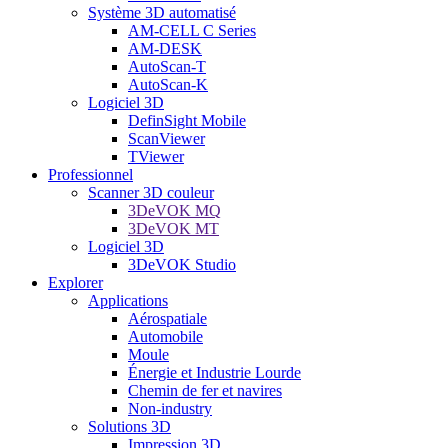
Système 3D automatisé
AM-CELL C Series
AM-DESK
AutoScan-T
AutoScan-K
Logiciel 3D
DefinSight Mobile
ScanViewer
TViewer
Professionnel
Scanner 3D couleur
3DeVOK MQ
3DeVOK MT
Logiciel 3D
3DeVOK Studio
Explorer
Applications
Aérospatiale
Automobile
Moule
Énergie et Industrie Lourde
Chemin de fer et navires
Non-industry
Solutions 3D
Impression 3D