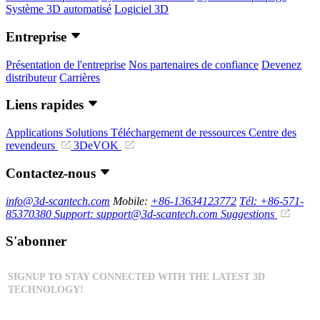
Système 3D automatisé
Logiciel 3D
Entreprise
Présentation de l'entreprise
Nos partenaires de confiance
Devenez
distributeur
Carrières
Liens rapides
Applications
Solutions
Téléchargement de ressources
Centre des
revendeurs
3DeVOK
Contactez-nous
info@3d-scantech.com
Mobile:
+86-13634123772
Tél: +86-571-
85370380
Support: support@3d-scantech.com
Suggestions
S'abonner