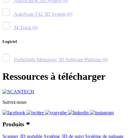
AutoScan-K 3D System
(0)
AutoScan-T42 3D System
(0)
M-Track
(0)
Logiciel
DefinSight Metrology 3D Software Platform
(0)
Ressources à télécharger
Suivez-nous
Produits
Scanner 3D portable
Système 3D de suivi
Système de palpage