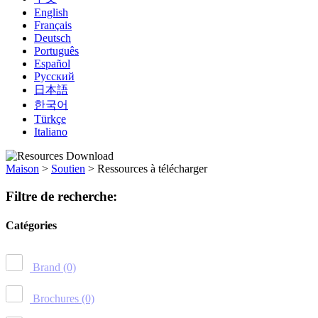
English
Français
Deutsch
Português
Español
Русский
日本語
한국어
Türkçe
Italiano
Maison
>
Soutien
>
Ressources à télécharger
Filtre de recherche:
Catégories
Brand
(0)
Brochures
(0)