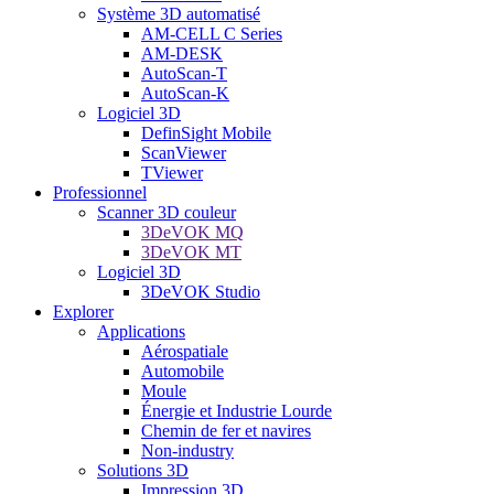
Système 3D automatisé
AM-CELL C Series
AM-DESK
AutoScan-T
AutoScan-K
Logiciel 3D
DefinSight Mobile
ScanViewer
TViewer
Professionnel
Scanner 3D couleur
3DeVOK MQ
3DeVOK MT
Logiciel 3D
3DeVOK Studio
Explorer
Applications
Aérospatiale
Automobile
Moule
Énergie et Industrie Lourde
Chemin de fer et navires
Non-industry
Solutions 3D
Impression 3D