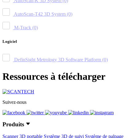
AutoScan-K 3D System
(0)
AutoScan-T42 3D System
(0)
M-Track
(0)
Logiciel
DefinSight Metrology 3D Software Platform
(0)
Ressources à télécharger
Suivez-nous
Produits
Scanner 3D portable
Système 3D de suivi
Système de palpage