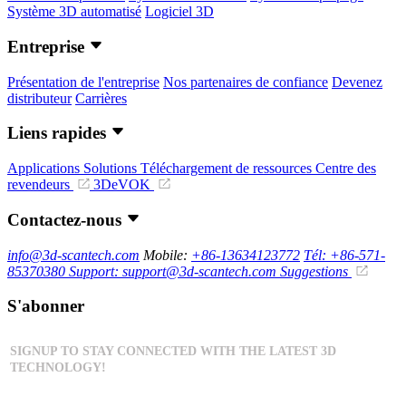
Système 3D automatisé
Logiciel 3D
Entreprise
Présentation de l'entreprise
Nos partenaires de confiance
Devenez
distributeur
Carrières
Liens rapides
Applications
Solutions
Téléchargement de ressources
Centre des
revendeurs
3DeVOK
Contactez-nous
info@3d-scantech.com
Mobile:
+86-13634123772
Tél: +86-571-
85370380
Support: support@3d-scantech.com
Suggestions
S'abonner