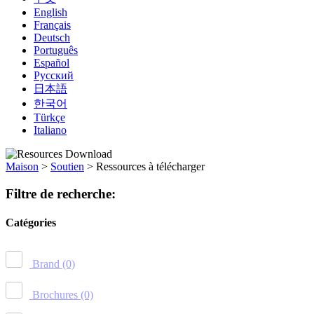
English
Français
Deutsch
Português
Español
Русский
日本語
한국어
Türkçe
Italiano
Maison
>
Soutien
>
Ressources à télécharger
Filtre de recherche:
Catégories
Brand
(0)
Brochures
(0)