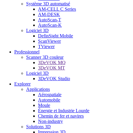
Système 3D automatisé
AM-CELL C Series
AM-DESK
AutoScan-T
AutoScan-K
Logiciel 3D
DefinSight Mobile
ScanViewer
TViewer
Professionnel
Scanner 3D couleur
3DeVOK MQ
3DeVOK MT
Logiciel 3D
3DeVOK Studio
Explorer
Applications
Aérospatiale
Automobile
Moule
Énergie et Industrie Lourde
Chemin de fer et navires
Non-industry
Solutions 3D
Impression 3D