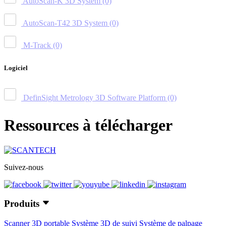
AutoScan-K 3D System
(0)
AutoScan-T42 3D System
(0)
M-Track
(0)
Logiciel
DefinSight Metrology 3D Software Platform
(0)
Ressources à télécharger
Suivez-nous
Produits
Scanner 3D portable
Système 3D de suivi
Système de palpage