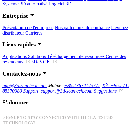
Système 3D automatisé
Logiciel 3D
Entreprise
Présentation de l'entreprise
Nos partenaires de confiance
Devenez
distributeur
Carrières
Liens rapides
Applications
Solutions
Téléchargement de ressources
Centre des
revendeurs
3DeVOK
Contactez-nous
info@3d-scantech.com
Mobile:
+86-13634123772
Tél: +86-571-
85370380
Support: support@3d-scantech.com
Suggestions
S'abonner