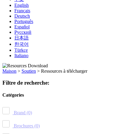
English
Français
Deutsch
Português
Español
Русский
日本語
한국어
Türkçe
Italiano
Maison
>
Soutien
>
Ressources à télécharger
Filtre de recherche:
Catégories
Brand
(0)
Brochures
(0)