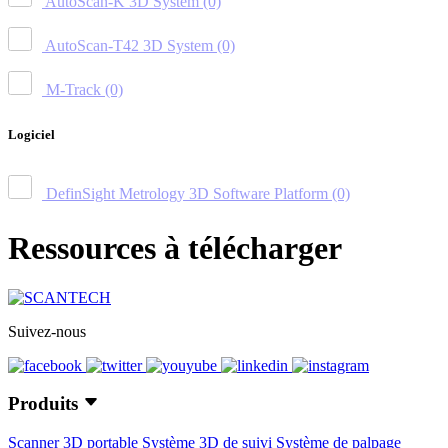
AutoScan-K 3D System
(0)
AutoScan-T42 3D System
(0)
M-Track
(0)
Logiciel
DefinSight Metrology 3D Software Platform
(0)
Ressources à télécharger
Suivez-nous
Produits
Scanner 3D portable
Système 3D de suivi
Système de palpage