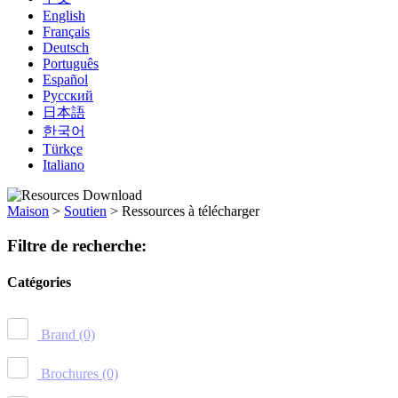
English
Français
Deutsch
Português
Español
Русский
日本語
한국어
Türkçe
Italiano
Maison
>
Soutien
>
Ressources à télécharger
Filtre de recherche:
Catégories
Brand
(0)
Brochures
(0)