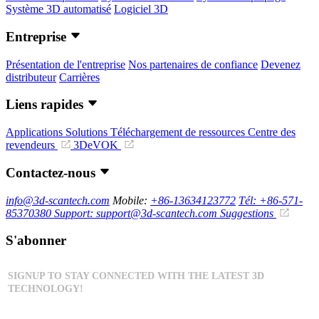
Système 3D automatisé
Logiciel 3D
Entreprise
Présentation de l'entreprise
Nos partenaires de confiance
Devenez
distributeur
Carrières
Liens rapides
Applications
Solutions
Téléchargement de ressources
Centre des
revendeurs
3DeVOK
Contactez-nous
info@3d-scantech.com
Mobile:
+86-13634123772
Tél: +86-571-
85370380
Support: support@3d-scantech.com
Suggestions
S'abonner