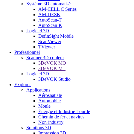
Système 3D automatisé
AM-CELL C Series
AM-DESK
AutoScan-T
AutoScan-K
Logiciel 3D
DefinSight Mobile
ScanViewer
TViewer
Professionnel
Scanner 3D couleur
3DeVOK MQ
3DeVOK MT
Logiciel 3D
3DeVOK Studio
Explorer
Applications
Aérospatiale
Automobile
Moule
Énergie et Industrie Lourde
Chemin de fer et navires
Non-industry
Solutions 3D
Impression 3D