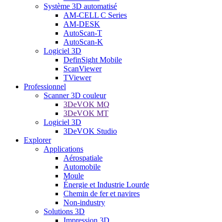
Système 3D automatisé
AM-CELL C Series
AM-DESK
AutoScan-T
AutoScan-K
Logiciel 3D
DefinSight Mobile
ScanViewer
TViewer
Professionnel
Scanner 3D couleur
3DeVOK MQ
3DeVOK MT
Logiciel 3D
3DeVOK Studio
Explorer
Applications
Aérospatiale
Automobile
Moule
Énergie et Industrie Lourde
Chemin de fer et navires
Non-industry
Solutions 3D
Impression 3D