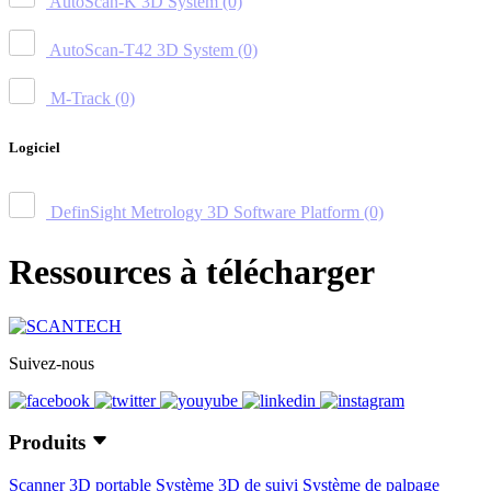
AutoScan-K 3D System
(0)
AutoScan-T42 3D System
(0)
M-Track
(0)
Logiciel
DefinSight Metrology 3D Software Platform
(0)
Ressources à télécharger
Suivez-nous
Produits
Scanner 3D portable
Système 3D de suivi
Système de palpage