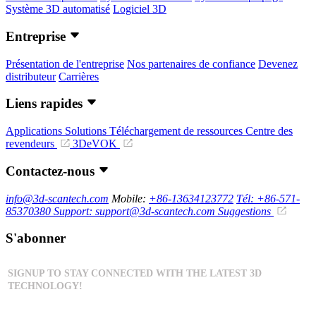
Système 3D automatisé
Logiciel 3D
Entreprise
Présentation de l'entreprise
Nos partenaires de confiance
Devenez
distributeur
Carrières
Liens rapides
Applications
Solutions
Téléchargement de ressources
Centre des
revendeurs
3DeVOK
Contactez-nous
info@3d-scantech.com
Mobile:
+86-13634123772
Tél: +86-571-
85370380
Support: support@3d-scantech.com
Suggestions
S'abonner