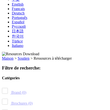
English
Français
Deutsch
Português
Español
Русский
日本語
한국어
Türkçe
Italiano
Maison
>
Soutien
>
Ressources à télécharger
Filtre de recherche:
Catégories
Brand
(0)
Brochures
(0)