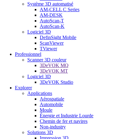
Système 3D automatisé
AM-CELL C Series
AM-DESK
AutoScan-T
AutoScan-K
Logiciel 3D
DefinSight Mobile
ScanViewer
TViewer
Professionnel
Scanner 3D couleur
3DeVOK MQ
3DeVOK MT
Logiciel 3D
3DeVOK Studio
Explorer
Applications
Aérospatiale
Automobile
Moule
Énergie et Industrie Lourde
Chemin de fer et navires
Non-industry
Solutions 3D
Impression 3D