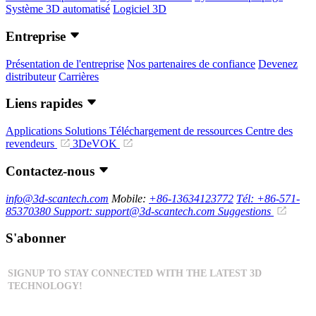
Système 3D automatisé
Logiciel 3D
Entreprise
Présentation de l'entreprise
Nos partenaires de confiance
Devenez
distributeur
Carrières
Liens rapides
Applications
Solutions
Téléchargement de ressources
Centre des
revendeurs
3DeVOK
Contactez-nous
info@3d-scantech.com
Mobile:
+86-13634123772
Tél: +86-571-
85370380
Support: support@3d-scantech.com
Suggestions
S'abonner