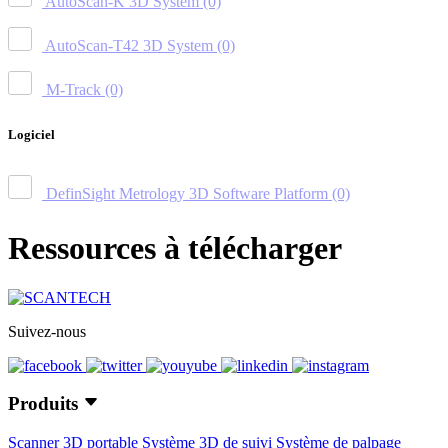
AutoScan-K 3D System
(0)
AutoScan-T42 3D System
(0)
M-Track
(0)
Logiciel
DefinSight Metrology 3D Software Platform
(0)
Ressources à télécharger
Suivez-nous
Produits
Scanner 3D portable
Système 3D de suivi
Système de palpage