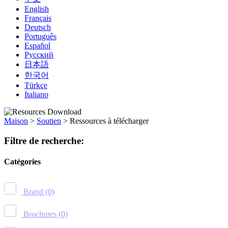
English
Français
Deutsch
Português
Español
Русский
日本語
한국어
Türkçe
Italiano
Maison
>
Soutien
>
Ressources à télécharger
Filtre de recherche:
Catégories
Brand
(0)
Brochures
(0)