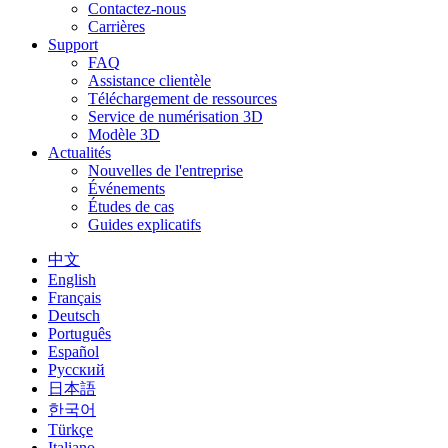
Contactez-nous
Carrières
Support
FAQ
Assistance clientèle
Téléchargement de ressources
Service de numérisation 3D
Modèle 3D
Actualités
Nouvelles de l'entreprise
Événements
Études de cas
Guides explicatifs
中文
English
Français
Deutsch
Português
Español
Русский
日本語
한국어
Türkçe
Italiano