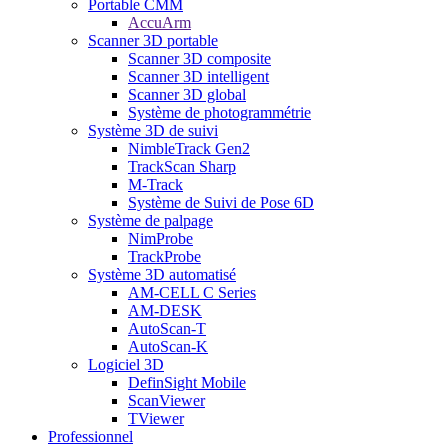
Portable CMM
AccuArm
Scanner 3D portable
Scanner 3D composite
Scanner 3D intelligent
Scanner 3D global
Système de photogrammétrie
Système 3D de suivi
NimbleTrack Gen2
TrackScan Sharp
M-Track
Système de Suivi de Pose 6D
Système de palpage
NimProbe
TrackProbe
Système 3D automatisé
AM-CELL C Series
AM-DESK
AutoScan-T
AutoScan-K
Logiciel 3D
DefinSight Mobile
ScanViewer
TViewer
Professionnel