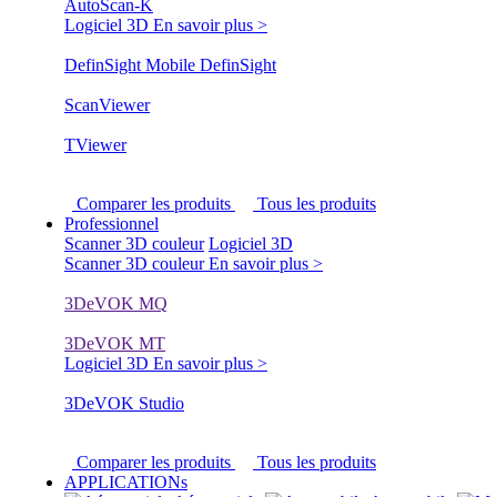
AutoScan-K
Logiciel 3D
En savoir plus >
DefinSight Mobile
DefinSight
ScanViewer
TViewer
Comparer les produits
Tous les produits
Professionnel
Scanner 3D couleur
Logiciel 3D
Scanner 3D couleur
En savoir plus >
3DeVOK MQ
3DeVOK MT
Logiciel 3D
En savoir plus >
3DeVOK Studio
Comparer les produits
Tous les produits
APPLICATIONs