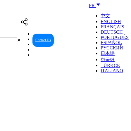
FR
中文
ENGLISH
FRANÇAIS
DEUTSCH
PORTUGUÊS
✕
Contact Us
Reseller Center
ESPAÑOL
РУССКИЙ
日本語
한국어
TÜRKÇE
ITALIANO