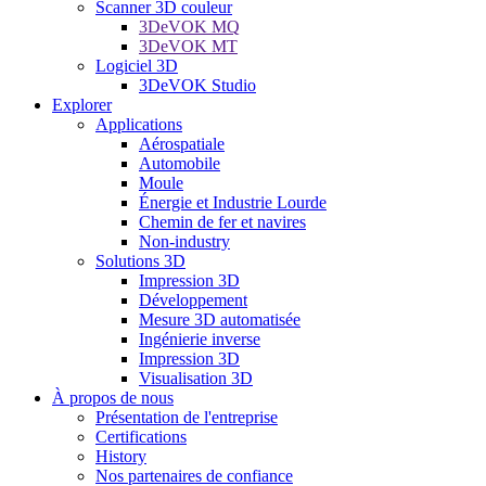
Scanner 3D couleur
3DeVOK MQ
3DeVOK MT
Logiciel 3D
3DeVOK Studio
Explorer
Applications
Aérospatiale
Automobile
Moule
Énergie et Industrie Lourde
Chemin de fer et navires
Non-industry
Solutions 3D
Impression 3D
Développement
Mesure 3D automatisée
Ingénierie inverse
Impression 3D
Visualisation 3D
À propos de nous
Présentation de l'entreprise
Certifications
History
Nos partenaires de confiance