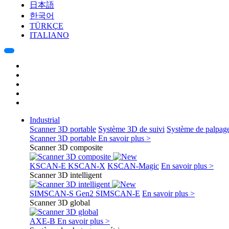
日本語
한국어
TÜRKÇE
ITALIANO
Industrial
Scanner 3D portable
Système 3D de suivi
Système de palpag
Scanner 3D portable
En savoir plus >
Scanner 3D composite
KSCAN-E
KSCAN-X
KSCAN-Magic
En savoir plus >
Scanner 3D intelligent
SIMSCAN-S Gen2
SIMSCAN-E
En savoir plus >
Scanner 3D global
AXE-B
En savoir plus >