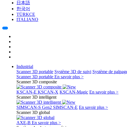
日本語
한국어
TÜRKÇE
ITALIANO
Industrial
Scanner 3D portable
Système 3D de suivi
Système de palpag
Scanner 3D portable
En savoir plus >
Scanner 3D composite
KSCAN-E
KSCAN-X
KSCAN-Magic
En savoir plus >
Scanner 3D intelligent
SIMSCAN-S Gen2
SIMSCAN-E
En savoir plus >
Scanner 3D global
AXE-B
En savoir plus >