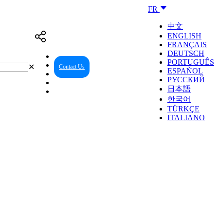
FR
中文
ENGLISH
FRANÇAIS
DEUTSCH
PORTUGUÊS
✕
Contact Us
Reseller Center
ESPAÑOL
РУССКИЙ
日本語
한국어
TÜRKÇE
ITALIANO