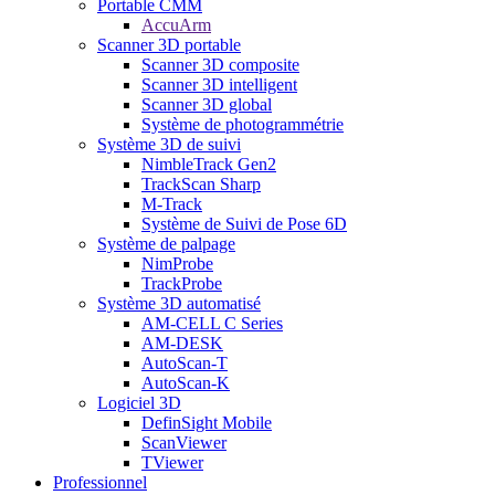
Portable CMM
AccuArm
Scanner 3D portable
Scanner 3D composite
Scanner 3D intelligent
Scanner 3D global
Système de photogrammétrie
Système 3D de suivi
NimbleTrack Gen2
TrackScan Sharp
M-Track
Système de Suivi de Pose 6D
Système de palpage
NimProbe
TrackProbe
Système 3D automatisé
AM-CELL C Series
AM-DESK
AutoScan-T
AutoScan-K
Logiciel 3D
DefinSight Mobile
ScanViewer
TViewer
Professionnel