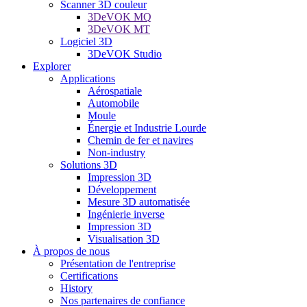
Scanner 3D couleur
3DeVOK MQ
3DeVOK MT
Logiciel 3D
3DeVOK Studio
Explorer
Applications
Aérospatiale
Automobile
Moule
Énergie et Industrie Lourde
Chemin de fer et navires
Non-industry
Solutions 3D
Impression 3D
Développement
Mesure 3D automatisée
Ingénierie inverse
Impression 3D
Visualisation 3D
À propos de nous
Présentation de l'entreprise
Certifications
History
Nos partenaires de confiance