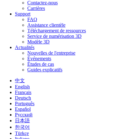
Contactez-nous
Carrières
Support
FAQ
Assistance clientèle
Téléchargement de ressources
Service de numérisation 3D
Modèle 3D
Actualités
Nouvelles de l'entreprise
Événements
Études de cas
Guides explicatifs
中文
English
Français
Deutsch
Português
Español
Русский
日本語
한국어
Türkçe
Italiano