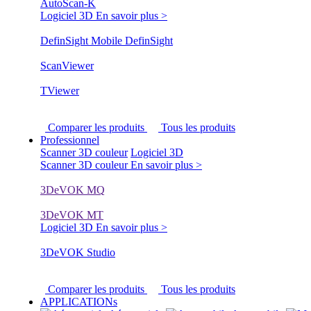
AutoScan-K
Logiciel 3D
En savoir plus >
DefinSight Mobile
DefinSight
ScanViewer
TViewer
Comparer les produits
Tous les produits
Professionnel
Scanner 3D couleur
Logiciel 3D
Scanner 3D couleur
En savoir plus >
3DeVOK MQ
3DeVOK MT
Logiciel 3D
En savoir plus >
3DeVOK Studio
Comparer les produits
Tous les produits
APPLICATIONs