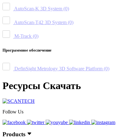
AutoScan-K 3D System
(0)
AutoScan-T42 3D System
(0)
M-Track
(0)
Программное обеспечение
DefinSight Metrology 3D Software Platform
(0)
Ресурсы Скачать
Follow Us
Products