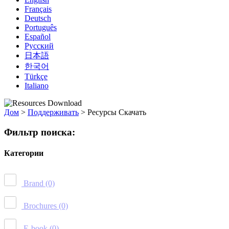
Français
Deutsch
Português
Español
Русский
日本語
한국어
Türkçe
Italiano
Дом
>
Поддерживать
>
Ресурсы Скачать
Фильтр поиска:
Категории
Brand
(0)
Brochures
(0)
E-book
(0)