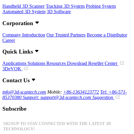
Handheld 3D Scanner
Tracking 3D System
Probing System
Automated 3D System
3D Software
Corporation
Company Introduction
Our Trusted Partners
Become a Distributor
Career
Quick Links
Applications
Solutions
Resources Download
Reseller Center
3DeVOK
Contact Us
info@3d-scantech.com
Mobile:
+86-13634123772
Tel: +86-571-
85370380
Support: support@3d-scantech.com
Suggestion
Subscribe