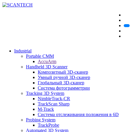
Industrial
Portable CMM
AccuArm
Handheld 3D Scanner
Композитный 3D-сканер
Умный ручной 3D-сканер
Глобальный 3D-сканер
Система фотограмметрии
Tracking 3D System
NimbleTrack-CR
TrackScan Sharp
M-Track
Система отслеживания положения в 6D
Probing System
TrackProbe
Automated 3D System