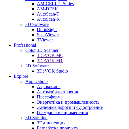
AM-CELL C Series
AM-DESK
AutoScan-T
AutoScan-K
3D Software
DefinSight
ScanViewer
TViewer
Professional
Color 3D Scanner
3DeVOK MQ
3DeVOK MT
3D Software
3DeVOK Studio
Explore
Applications
Аэрокосмос
Автомобилестроение
Пресс-формы
Энергетика и промышленность
Железные дороги и судостроение
Гражданские применения
3D Solution
3D-инспекция
Разработка продукта