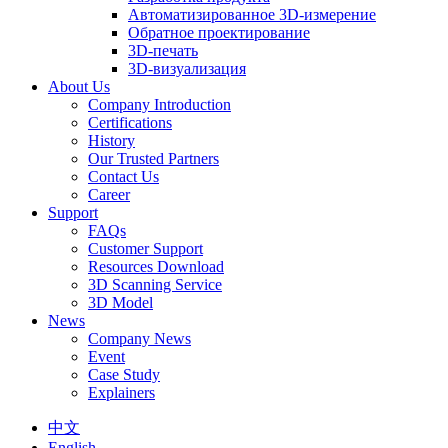
Автоматизированное 3D-измерение
Обратное проектирование
3D-печать
3D-визуализация
About Us
Company Introduction
Certifications
History
Our Trusted Partners
Contact Us
Career
Support
FAQs
Customer Support
Resources Download
3D Scanning Service
3D Model
News
Company News
Event
Case Study
Explainers
中文
English