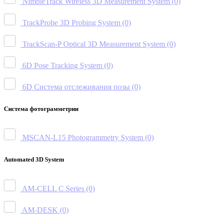
NimbleTrack Wireless 3D Measurement System
(0)
TrackProbe 3D Probing System
(0)
TrackScan-P Optical 3D Measurement System
(0)
6D Pose Tracking System
(0)
6D Система отслеживания позы
(0)
Система фотограмметрии
MSCAN-L15 Photogrammetry System
(0)
Automated 3D System
AM-CELL C Series
(0)
AM-DESK
(0)