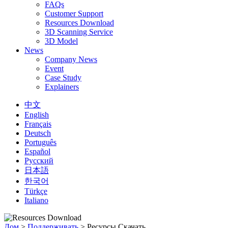
FAQs
Customer Support
Resources Download
3D Scanning Service
3D Model
News
Company News
Event
Case Study
Explainers
中文
English
Français
Deutsch
Português
Español
Русский
日本語
한국어
Türkçe
Italiano
Дом
>
Поддерживать
>
Ресурсы Скачать