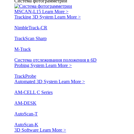
Система фотограмметрии
MSCAN-L15
Learn More >
Tracking 3D System
Learn More >
NimbleTrack-CR
TrackScan Sharp
M-Track
Система отслеживания положения в 6D
Probing System
Learn More >
TrackProbe
Automated 3D System
Learn More >
AM-CELL C Series
AM-DESK
AutoScan-T
AutoScan-K
3D Software
Learn More >