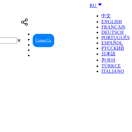
RU
中文
ENGLISH
FRANÇAIS
DEUTSCH
PORTUGUÊS
✕
Contact Us
Reseller Center
ESPAÑOL
РУССКИЙ
日本語
한국어
TÜRKÇE
ITALIANO