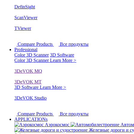
DefinSight
ScanViewer
TViewer
Compare Products
Все продукты
Professional
Color 3D Scanner
3D Software
Color 3D Scanner
Learn More >
3DeVOK MQ
3DeVOK MT
3D Software
Learn More >
3DeVOK Studio
Compare Products
Все продукты
APPLICATIONs
Аэрокосмос
Автом
Железные дороги и с