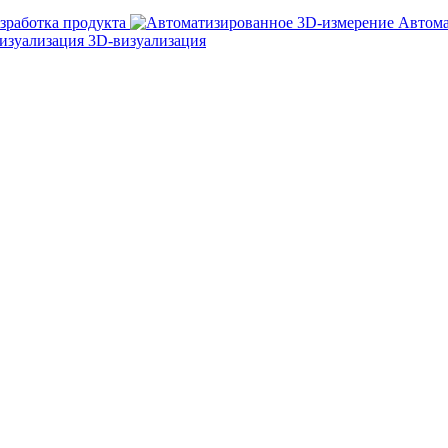
зработка продукта
Автома
3D-визуализация