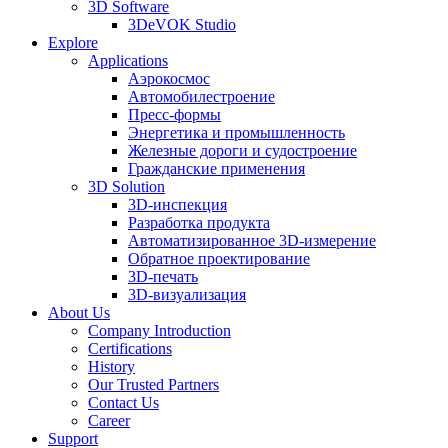
3D Software
3DeVOK Studio
Explore
Applications
Аэрокосмос
Автомобилестроение
Пресс-формы
Энергетика и промышленность
Железные дороги и судостроение
Гражданские применения
3D Solution
3D-инспекция
Разработка продукта
Автоматизированное 3D-измерение
Обратное проектирование
3D-печать
3D-визуализация
About Us
Company Introduction
Certifications
History
Our Trusted Partners
Contact Us
Career
Support