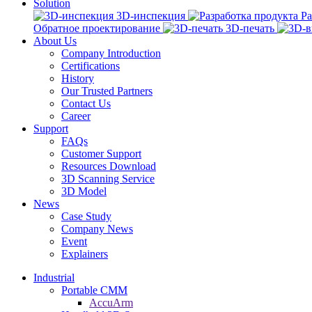
Solution
3D-инспекция
Ра
Обратное проектирование
3D-печать
About Us
Company Introduction
Certifications
History
Our Trusted Partners
Contact Us
Career
Support
FAQs
Customer Support
Resources Download
3D Scanning Service
3D Model
News
Case Study
Company News
Event
Explainers
Industrial
Portable CMM
AccuArm