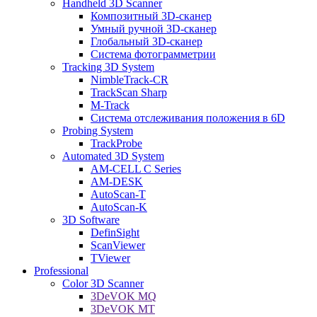
Handheld 3D Scanner
Композитный 3D-сканер
Умный ручной 3D-сканер
Глобальный 3D-сканер
Система фотограмметрии
Tracking 3D System
NimbleTrack-CR
TrackScan Sharp
M-Track
Система отслеживания положения в 6D
Probing System
TrackProbe
Automated 3D System
AM-CELL C Series
AM-DESK
AutoScan-T
AutoScan-K
3D Software
DefinSight
ScanViewer
TViewer
Professional
Color 3D Scanner
3DeVOK MQ
3DeVOK MT