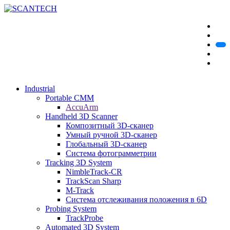
Industrial
Portable CMM
AccuArm
Handheld 3D Scanner
Композитный 3D-сканер
Умный ручной 3D-сканер
Глобальный 3D-сканер
Система фотограмметрии
Tracking 3D System
NimbleTrack-CR
TrackScan Sharp
M-Track
Система отслеживания положения в 6D
Probing System
TrackProbe
Automated 3D System