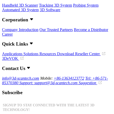
Handheld 3D Scanner
Tracking 3D System
Probing System
Automated 3D System
3D Software
Corporation
Company Introduction
Our Trusted Partners
Become a Distributor
Career
Quick Links
Applications
Solutions
Resources Download
Reseller Center
3DeVOK
Contact Us
info@3d-scantech.com
Mobile:
+86-13634123772
Tel: +86-571-
85370380
Support: support@3d-scantech.com
Suggestion
Subscribe