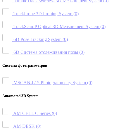
NimbleTrack Wireless 3D Measurement System
(0)
TrackProbe 3D Probing System
(0)
TrackScan-P Optical 3D Measurement System
(0)
6D Pose Tracking System
(0)
6D Система отслеживания позы
(0)
Система фотограмметрии
MSCAN-L15 Photogrammetry System
(0)
Automated 3D System
AM-CELL C Series
(0)
AM-DESK
(0)