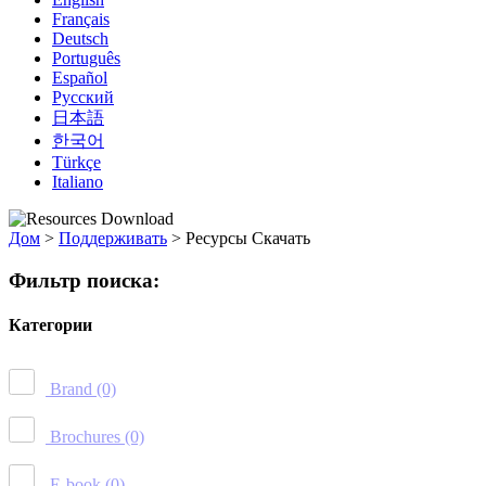
Français
Deutsch
Português
Español
Русский
日本語
한국어
Türkçe
Italiano
Дом
>
Поддерживать
>
Ресурсы Скачать
Фильтр поиска:
Категории
Brand
(0)
Brochures
(0)
E-book
(0)