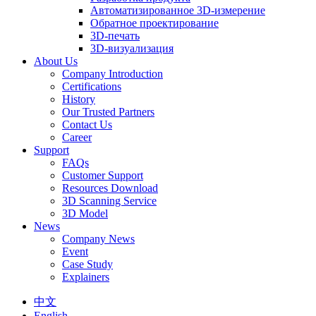
Автоматизированное 3D-измерение
Обратное проектирование
3D-печать
3D-визуализация
About Us
Company Introduction
Certifications
History
Our Trusted Partners
Contact Us
Career
Support
FAQs
Customer Support
Resources Download
3D Scanning Service
3D Model
News
Company News
Event
Case Study
Explainers
中文
English