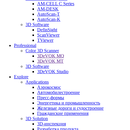
AM-CELL C Series
AM-DESK
AutoScan-T
AutoScan-K
3D Software
DefinSight
ScanViewer
TViewer
Professional
Color 3D Scanner
3DeVOK MQ
3DeVOK MT
3D Software
3DeVOK Studio
Explore
Applications
Аэрокосмос
Автомобилестроение
Пресс-формы
Энергетика и промышленность
Железные дороги и судостроение
Гражданские применения
3D Solution
3D-инспекция
Разработка продукта