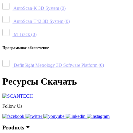
AutoScan-K 3D System
(0)
AutoScan-T42 3D System
(0)
M-Track
(0)
Программное обеспечение
DefinSight Metrology 3D Software Platform
(0)
Ресурсы Скачать
Follow Us
Products