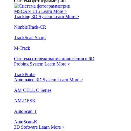
Система фотограмметрии
MSCAN-L15
Learn More >
Tracking 3D System
Learn More >
NimbleTrack-CR
TrackScan Sharp
M-Track
Система отслеживания положения в 6D
Probing System
Learn More >
TrackProbe
Automated 3D System
Learn More >
AM-CELL C Series
AM-DESK
AutoScan-T
AutoScan-K
3D Software
Learn More >