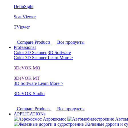
DefinSight
ScanViewer
TViewer
Compare Products
Все продукты
Professional
Color 3D Scanner
3D Software
Color 3D Scanner
Learn More >
3DeVOK MQ
3DeVOK MT
3D Software
Learn More >
3DeVOK Studio
Compare Products
Все продукты
APPLICATIONs
Аэрокосмос
Автом
Железные дороги и с