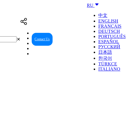
RU
中文
ENGLISH
FRANÇAIS
DEUTSCH
PORTUGUÊS
✕
Contact Us
Reseller Center
ESPAÑOL
РУССКИЙ
日本語
한국어
TÜRKÇE
ITALIANO