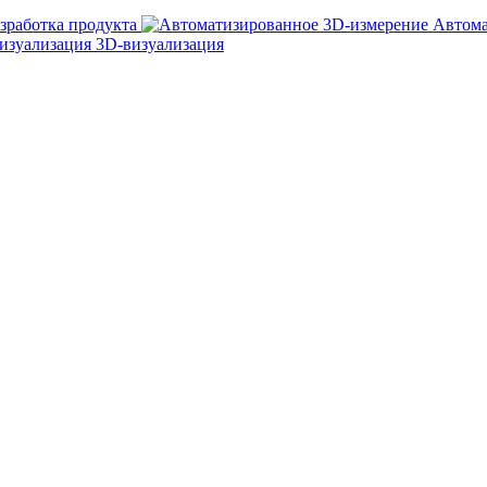
зработка продукта
Автома
3D-визуализация