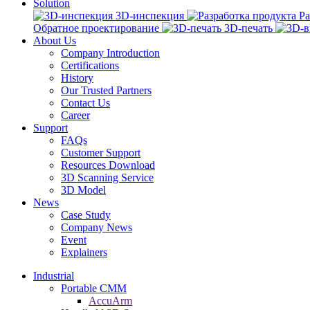
Solution
3D-инспекция
Ра
Обратное проектирование
3D-печать
About Us
Company Introduction
Certifications
History
Our Trusted Partners
Contact Us
Career
Support
FAQs
Customer Support
Resources Download
3D Scanning Service
3D Model
News
Case Study
Company News
Event
Explainers
Industrial
Portable CMM
AccuArm