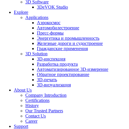
3D Software
3DeVOK Studio
Explore
Applications
Аэрокосмос
Автомобилестроение
Пресс-формы
Энергетика и промышленность
Железные дороги и судостроение
Гражданские применения
3D Solution
3D-инспекция
Разработка продукта
Автоматизированное 3D-измерение
Обратное проектирование
3D-печать
3D-визуализация
About Us
Company Introduction
Certifications
History
Our Trusted Partners
Contact Us
Career
Support