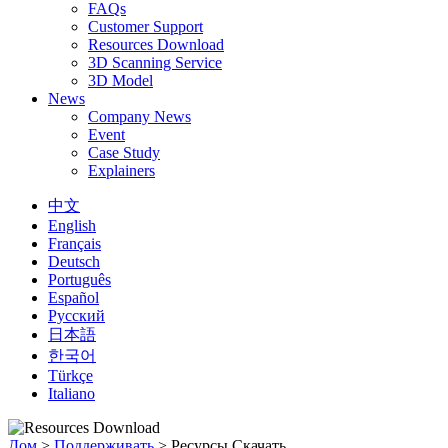
FAQs
Customer Support
Resources Download
3D Scanning Service
3D Model
News
Company News
Event
Case Study
Explainers
中文
English
Français
Deutsch
Português
Español
Русский
日本語
한국어
Türkçe
Italiano
Дом
>
Поддерживать
>
Ресурсы Скачать