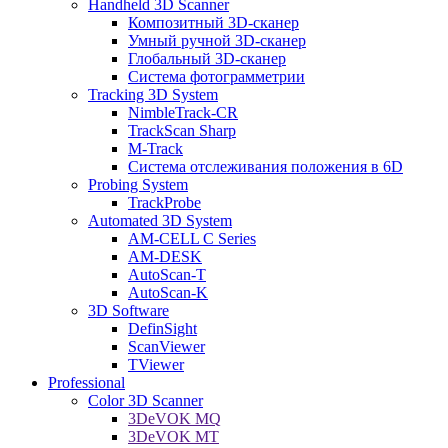
Handheld 3D Scanner
Композитный 3D-сканер
Умный ручной 3D-сканер
Глобальный 3D-сканер
Система фотограмметрии
Tracking 3D System
NimbleTrack-CR
TrackScan Sharp
M-Track
Система отслеживания положения в 6D
Probing System
TrackProbe
Automated 3D System
AM-CELL C Series
AM-DESK
AutoScan-T
AutoScan-K
3D Software
DefinSight
ScanViewer
TViewer
Professional
Color 3D Scanner
3DeVOK MQ
3DeVOK MT