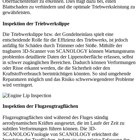
Oberflächenfehler zu erkennen. Dies trägt dazu bei, einen
Blattschaden zu verhindern und die optimale Triebwerksleistung zu
gewährleisten.
Inspektion der Triebwerkslippe
Die Triebwerkslippe bzw. der Gondelneinlass spielt eine
entscheidende Rolle für die Effizienz des Triebwerks, ist jedoch
anfällig für Schäden durch Trümmer oder Stöße. Mithilfe der
tragbaren 3D-Scanner von SCANOLOGY können Wartungsteams
problemlos detaillierte Daten der Lippenoberfläche erfassen, selbst
in schwer zugänglichen Bereichen. Dadurch können Verformungen
oder Risse erkannt werden, die die Sicherheit oder den
Kraftstoffverbrauch beeinträchtigen könnten. So sind umgehende
Reparaturen möglich und das Risiko schwerwiegenderer Probleme
wird verringert.
Inspektion der Flugzeugtragflächen
Flugzeugtragflächen sind während des Fluges ständig
aerodynamischen Kräften ausgesetzt, die im Laufe der Zeit zu
subtilen Verformungen führen können. Die 3D-
SCANOLOGYnologie von SCANOLOGY erleichtert die
Inspektion der Tragflächen, indem sie eine präzise Erfassung der