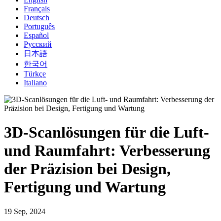
Français
Deutsch
Português
Español
Русский
日本語
한국어
Türkçe
Italiano
3D-Scanlösungen für die Luft-
und Raumfahrt: Verbesserung
der Präzision bei Design,
Fertigung und Wartung
19 Sep, 2024