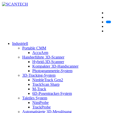
Industriell
Portable CMM
AccuArm
Handgeführte 3D-Scanner
Hybrid-3D-Scanner
Kompakter 3D-Handscanner
Photogrammetrie-System
3D-Tracking-System
NimbleTrack Gen2
TrackScan Sharp
M-Track
6D-Posentracker-System
Taktiles System
NimProbe
TrackProbe
Automatisierte 3D-Messlösung