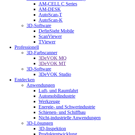
AM-CELL C Series
AM-DESK
AutoScan-T
AutoScan-K
3D-Software
DefinSight Mobile
ScanViewer
TViewer
Professionell
3D-Farbscanner
3DeVOK MQ
3DeVOK MT
3D-Software
3DeVOK Studio
Entdecken
Anwendungen
Luft- und Raumfahrt
Automobilindustrie
Werkzeuge
Energie- und Schwerindustrie
Schienen- und Schiffbau
Nicht-industrielle Anwendungen
3D-Lösungen
3D-Inspektion
Produktentwicklung