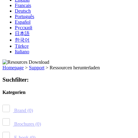
Français
Deutsch
Português
Español
Русский
日本語
한국어
Türkçe
Italiano
Homepage
>
Support
>
Ressourcen herunterladen
Suchfilter:
Kategorien
Brand
(0)
Brochures
(0)
E-book
(0)