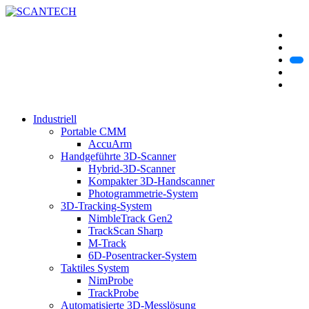
Industriell
Portable CMM
AccuArm
Handgeführte 3D-Scanner
Hybrid-3D-Scanner
Kompakter 3D-Handscanner
Photogrammetrie-System
3D-Tracking-System
NimbleTrack Gen2
TrackScan Sharp
M-Track
6D-Posentracker-System
Taktiles System
NimProbe
TrackProbe
Automatisierte 3D-Messlösung