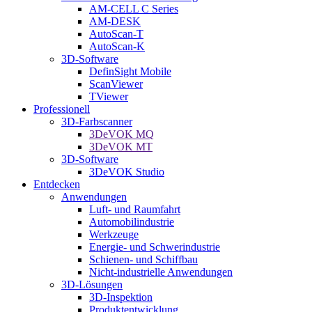
AM-CELL C Series
AM-DESK
AutoScan-T
AutoScan-K
3D-Software
DefinSight Mobile
ScanViewer
TViewer
Professionell
3D-Farbscanner
3DeVOK MQ
3DeVOK MT
3D-Software
3DeVOK Studio
Entdecken
Anwendungen
Luft- und Raumfahrt
Automobilindustrie
Werkzeuge
Energie- und Schwerindustrie
Schienen- und Schiffbau
Nicht-industrielle Anwendungen
3D-Lösungen
3D-Inspektion
Produktentwicklung