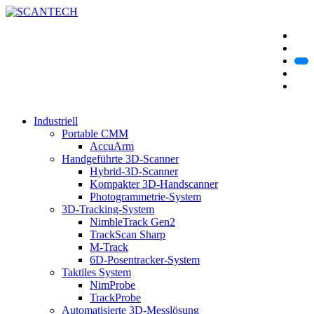
Industriell
Portable CMM
AccuArm
Handgeführte 3D-Scanner
Hybrid-3D-Scanner
Kompakter 3D-Handscanner
Photogrammetrie-System
3D-Tracking-System
NimbleTrack Gen2
TrackScan Sharp
M-Track
6D-Posentracker-System
Taktiles System
NimProbe
TrackProbe
Automatisierte 3D-Messlösung