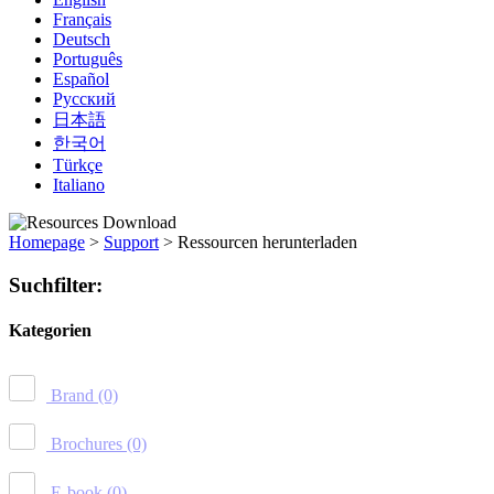
Français
Deutsch
Português
Español
Русский
日本語
한국어
Türkçe
Italiano
Homepage
>
Support
>
Ressourcen herunterladen
Suchfilter:
Kategorien
Brand
(0)
Brochures
(0)
E-book
(0)