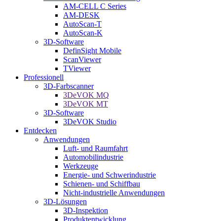
AM-CELL C Series
AM-DESK
AutoScan-T
AutoScan-K
3D-Software
DefinSight Mobile
ScanViewer
TViewer
Professionell
3D-Farbscanner
3DeVOK MQ
3DeVOK MT
3D-Software
3DeVOK Studio
Entdecken
Anwendungen
Luft- und Raumfahrt
Automobilindustrie
Werkzeuge
Energie- und Schwerindustrie
Schienen- und Schiffbau
Nicht-industrielle Anwendungen
3D-Lösungen
3D-Inspektion
Produktentwicklung