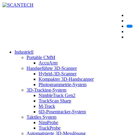
Industriell
Portable CMM
AccuArm
Handgeführte 3D-Scanner
Hybrid-3D-Scanner
Kompakter 3D-Handscanner
Photogrammetrie-System
3D-Tracking-System
NimbleTrack Gen2
TrackScan Sharp
M-Track
6D-Posentracker-System
Taktiles System
NimProbe
TrackProbe
Automatisierte 3D-Messlösung