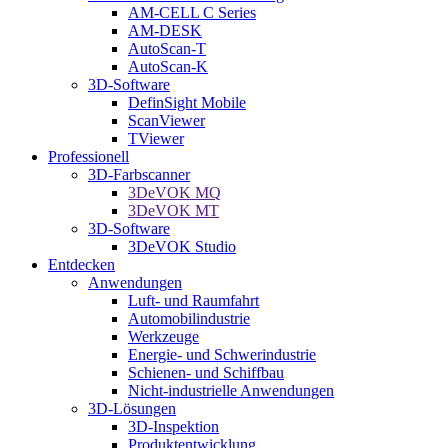
AM-CELL C Series
AM-DESK
AutoScan-T
AutoScan-K
3D-Software
DefinSight Mobile
ScanViewer
TViewer
Professionell
3D-Farbscanner
3DeVOK MQ
3DeVOK MT
3D-Software
3DeVOK Studio
Entdecken
Anwendungen
Luft- und Raumfahrt
Automobilindustrie
Werkzeuge
Energie- und Schwerindustrie
Schienen- und Schiffbau
Nicht-industrielle Anwendungen
3D-Lösungen
3D-Inspektion
Produktentwicklung