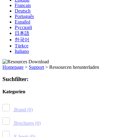
Français
Deutsch
Português
Español
Русский
日本語
한국어
Türkçe
Italiano
Homepage
>
Support
>
Ressourcen herunterladen
Suchfilter:
Kategorien
Brand
(0)
Brochures
(0)
E-book
(0)