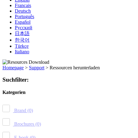
Français
Deutsch
Português
Español
Русский
日本語
한국어
Türkçe
Italiano
Homepage
>
Support
>
Ressourcen herunterladen
Suchfilter:
Kategorien
Brand
(0)
Brochures
(0)
E-book
(0)