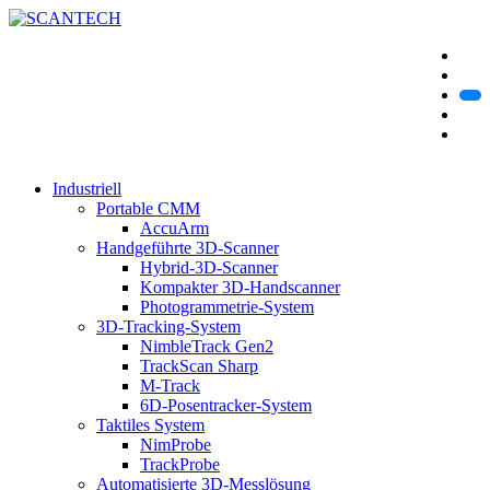
Industriell
Portable CMM
AccuArm
Handgeführte 3D-Scanner
Hybrid-3D-Scanner
Kompakter 3D-Handscanner
Photogrammetrie-System
3D-Tracking-System
NimbleTrack Gen2
TrackScan Sharp
M-Track
6D-Posentracker-System
Taktiles System
NimProbe
TrackProbe
Automatisierte 3D-Messlösung