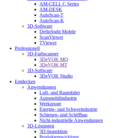
AM-CELL C Series
AM-DESK
AutoScan-T
AutoScan-K
3D-Software
DefinSight Mobile
ScanViewer
TViewer
Professionell
3D-Farbscanner
3DeVOK MQ
3DeVOK MT
3D-Software
3DeVOK Studio
Entdecken
Anwendungen
Luft- und Raumfahrt
Automobilindustrie
Werkzeuge
Energie- und Schwerindustrie
Schienen- und Schiffbau
Nicht-industrielle Anwendungen
3D-Lösungen
3D-Inspektion
Produktentwicklung