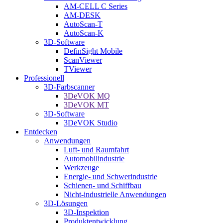
AM-CELL C Series
AM-DESK
AutoScan-T
AutoScan-K
3D-Software
DefinSight Mobile
ScanViewer
TViewer
Professionell
3D-Farbscanner
3DeVOK MQ
3DeVOK MT
3D-Software
3DeVOK Studio
Entdecken
Anwendungen
Luft- und Raumfahrt
Automobilindustrie
Werkzeuge
Energie- und Schwerindustrie
Schienen- und Schiffbau
Nicht-industrielle Anwendungen
3D-Lösungen
3D-Inspektion
Produktentwicklung