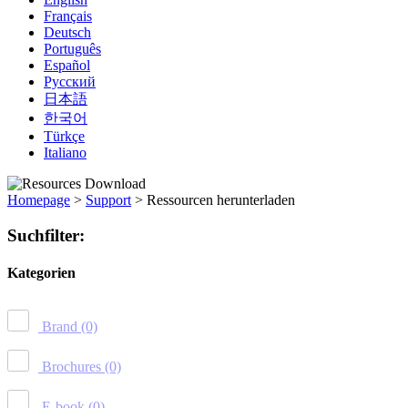
Français
Deutsch
Português
Español
Русский
日本語
한국어
Türkçe
Italiano
Homepage
>
Support
>
Ressourcen herunterladen
Suchfilter:
Kategorien
Brand
(0)
Brochures
(0)
E-book
(0)