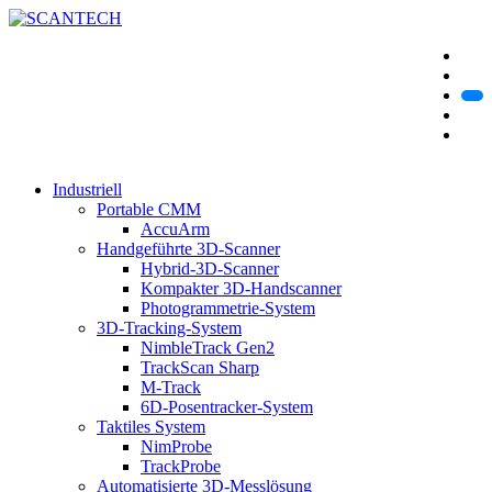
Industriell
Portable CMM
AccuArm
Handgeführte 3D-Scanner
Hybrid-3D-Scanner
Kompakter 3D-Handscanner
Photogrammetrie-System
3D-Tracking-System
NimbleTrack Gen2
TrackScan Sharp
M-Track
6D-Posentracker-System
Taktiles System
NimProbe
TrackProbe
Automatisierte 3D-Messlösung