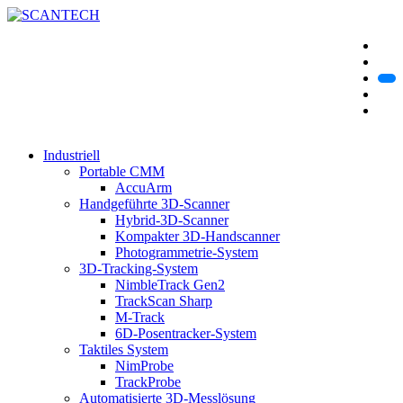
Industriell
Portable CMM
AccuArm
Handgeführte 3D-Scanner
Hybrid-3D-Scanner
Kompakter 3D-Handscanner
Photogrammetrie-System
3D-Tracking-System
NimbleTrack Gen2
TrackScan Sharp
M-Track
6D-Posentracker-System
Taktiles System
NimProbe
TrackProbe
Automatisierte 3D-Messlösung