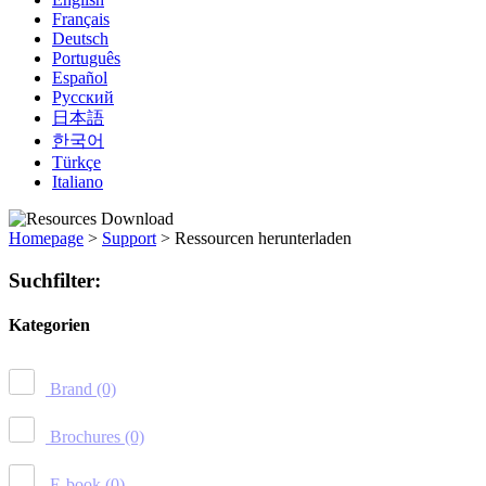
Français
Deutsch
Português
Español
Русский
日本語
한국어
Türkçe
Italiano
Homepage
>
Support
>
Ressourcen herunterladen
Suchfilter:
Kategorien
Brand
(0)
Brochures
(0)
E-book
(0)