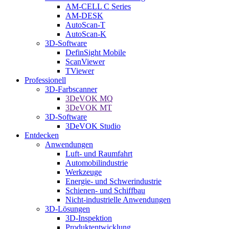
AM-CELL C Series
AM-DESK
AutoScan-T
AutoScan-K
3D-Software
DefinSight Mobile
ScanViewer
TViewer
Professionell
3D-Farbscanner
3DeVOK MQ
3DeVOK MT
3D-Software
3DeVOK Studio
Entdecken
Anwendungen
Luft- und Raumfahrt
Automobilindustrie
Werkzeuge
Energie- und Schwerindustrie
Schienen- und Schiffbau
Nicht-industrielle Anwendungen
3D-Lösungen
3D-Inspektion
Produktentwicklung