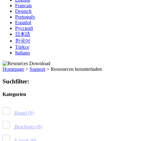
Français
Deutsch
Português
Español
Русский
日本語
한국어
Türkçe
Italiano
Homepage
>
Support
>
Ressourcen herunterladen
Suchfilter:
Kategorien
Brand
(0)
Brochures
(0)
E-book
(0)