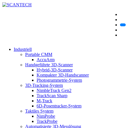
Industriell
Portable CMM
AccuArm
Handgeführte 3D-Scanner
Hybrid-3D-Scanner
Kompakter 3D-Handscanner
Photogrammetrie-System
3D-Tracking-System
NimbleTrack Gen2
TrackScan Sharp
M-Track
6D-Posentracker-System
Taktiles System
NimProbe
TrackProbe
Automatisierte 3D-Messlösung