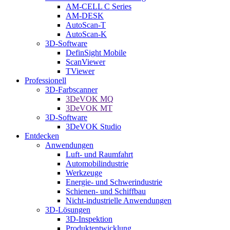
AM-CELL C Series
AM-DESK
AutoScan-T
AutoScan-K
3D-Software
DefinSight Mobile
ScanViewer
TViewer
Professionell
3D-Farbscanner
3DeVOK MQ
3DeVOK MT
3D-Software
3DeVOK Studio
Entdecken
Anwendungen
Luft- und Raumfahrt
Automobilindustrie
Werkzeuge
Energie- und Schwerindustrie
Schienen- und Schiffbau
Nicht-industrielle Anwendungen
3D-Lösungen
3D-Inspektion
Produktentwicklung