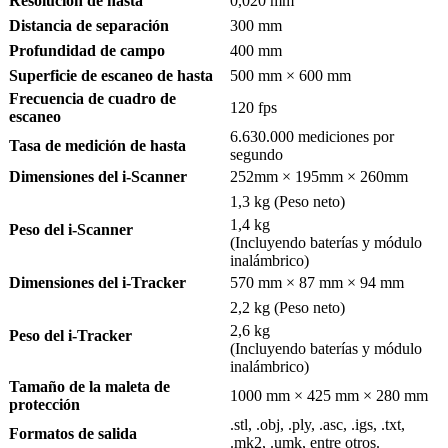
Resolución de hasta
0,020 mm
Distancia de separación
300 mm
Profundidad de campo
400 mm
Superficie de escaneo de hasta
500 mm × 600 mm
Frecuencia de cuadro de
120 fps
escaneo
6.630.000 mediciones por
Tasa de medición de hasta
segundo
Dimensiones del i-Scanner
252mm × 195mm × 260mm
1,3 kg (Peso neto)
1,4 kg
Peso del i-Scanner
(Incluyendo baterías y módulo
inalámbrico)
Dimensiones del i-Tracker
570 mm × 87 mm × 94 mm
2,2 kg (Peso neto)
2,6 kg
Peso del i-Tracker
(Incluyendo baterías y módulo
inalámbrico)
Tamaño de la maleta de
1000 mm × 425 mm × 280 mm
protección
.stl, .obj, .ply, .asc, .igs, .txt,
Formatos de salida
.mk2, .umk, entre otros.