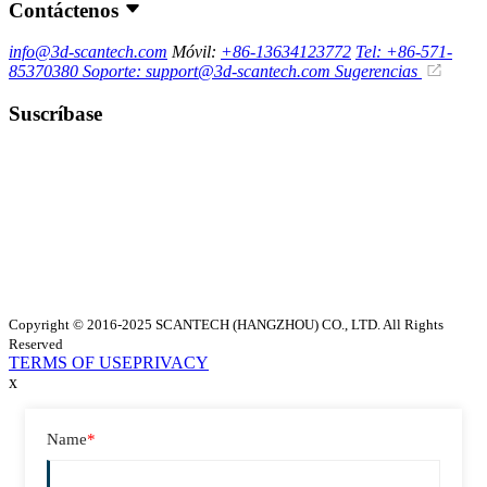
Contáctenos
info@3d-scantech.com
Móvil:
+86-13634123772
Tel: +86-571-
85370380
Soporte: support@3d-scantech.com
Sugerencias
Suscríbase
Copyright © 2016-2025 SCANTECH (HANGZHOU) CO., LTD. All Rights
Reserved
TERMS OF USE
PRIVACY
x
Name
*