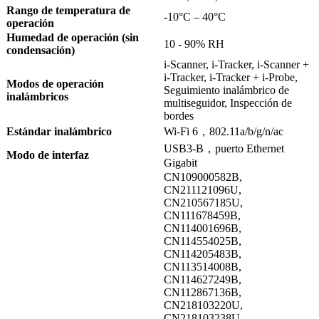
Rango de temperatura de
-10°C – 40°C
operación
Humedad de operación (sin
10 - 90% RH
condensación)
i-Scanner, i-Tracker, i-Scanner +
i-Tracker, i-Tracker + i-Probe,
Modos de operación
Seguimiento inalámbrico de
inalámbricos
multiseguidor, Inspección de
bordes
Estándar inalámbrico
Wi-Fi 6，802.11a/b/g/n/ac
USB3-B，puerto Ethernet
Modo de interfaz
Gigabit
CN109000582B,
CN211121096U,
CN210567185U,
CN111678459B,
CN114001696B,
CN114554025B,
CN114205483B,
CN113514008B,
CN114627249B,
CN112867136B,
CN218103220U,
CN218103238U,