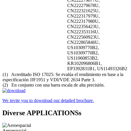
CN222279677U,
CN222279678U,
CN222321625U,
CN222317979U,
CN222317980U,
CN222356423U,
CN222353116U,
CN222560923U,
CN222865846U,
US10309770B2,
US10309770B2,
US11060853B2,
KR102096806B1,
EP3392831B1, US11493326B2
(1) Acreditado ISO 17025: Se evalúa el rendimiento en base a la
especificación JJF1951 y VDI/VDE 2634 Parte 3.
(2) En conjunto con una barra escala de alta precisión.
We invite you to download our detailed brochure.
Diverse APPLICATIONSs
Aeroespacial