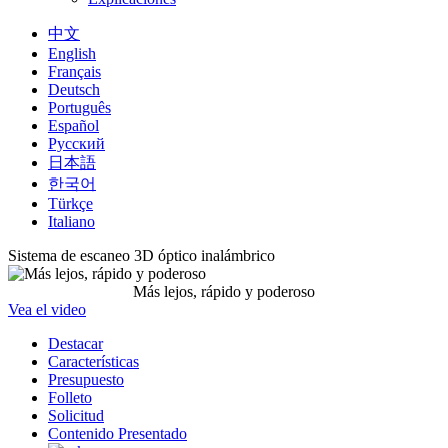
中文
English
Français
Deutsch
Português
Español
Русский
日本語
한국어
Türkçe
Italiano
Sistema de escaneo 3D óptico inalámbrico
Más lejos, rápido y poderoso
Vea el video
Destacar
Características
Presupuesto
Folleto
Solicitud
Contenido Presentado