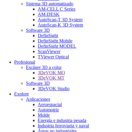
Sistema 3D automatizado
AM-CELL C Series
AM-DESK
AutoScan-T 3D System
AutoScan-K 3D System
Software 3D
DefinSight
DefinSight Mobile
DefinSight MODEL
ScanViewer
TViewer Optical
Profesional
Escáner 3D a color
3DeVOK MQ
3DeVOK MT
Software 3D
3DeVOK Studio
Explore
Aplicaciones
Aeroespacial
Automotriz
Molde
Energía e industria pesada
Industria ferroviaria y naval
Áreas no industriales