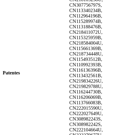
CN307756797S,
CN113340234B,
CN112964196B,
CN115289974B,
CN113188476B,
CN218411072U,
CN115325959B,
CN218584004U,
CN115661369B,
CN218734448U,
CN115493512B,
CN110992393B,
CN116136396B,
Patentes
CN113432561B,
CN219834226U,
CN219829788U,
CN116244730B,
CN116206069B,
CN113766083B,
CN222015590U,
CN222027649U,
CN308982243S,
CN308982242S,
CN222104664U,