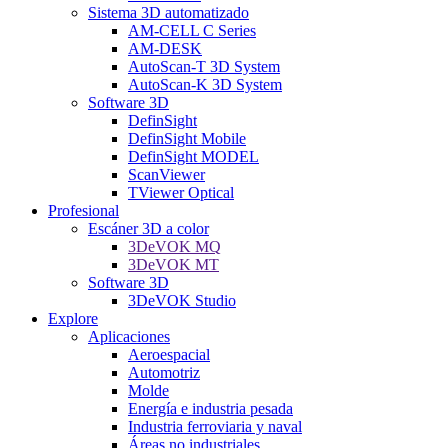
Sistema 3D automatizado
AM-CELL C Series
AM-DESK
AutoScan-T 3D System
AutoScan-K 3D System
Software 3D
DefinSight
DefinSight Mobile
DefinSight MODEL
ScanViewer
TViewer Optical
Profesional
Escáner 3D a color
3DeVOK MQ
3DeVOK MT
Software 3D
3DeVOK Studio
Explore
Aplicaciones
Aeroespacial
Automotriz
Molde
Energía e industria pesada
Industria ferroviaria y naval
Áreas no industriales