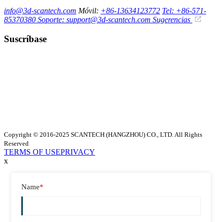
info@3d-scantech.com
Móvil:
+86-13634123772
Tel: +86-571-
85370380
Soporte: support@3d-scantech.com
Sugerencias
Suscríbase
Copyright © 2016-2025 SCANTECH (HANGZHOU) CO., LTD. All Rights
Reserved
TERMS OF USE
PRIVACY
x
Name
*