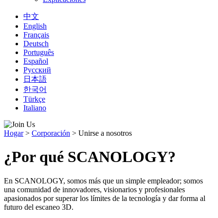
中文
English
Français
Deutsch
Português
Español
Русский
日本語
한국어
Türkçe
Italiano
Hogar
>
Corporación
>
Unirse a nosotros
¿Por qué SCANOLOGY?
En SCANOLOGY, somos más que un simple empleador; somos
una comunidad de innovadores, visionarios y profesionales
apasionados por superar los límites de la tecnología y dar forma al
futuro del escaneo 3D.