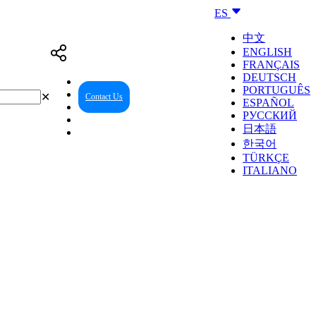
ES
中文
ENGLISH
FRANÇAIS
DEUTSCH
PORTUGUÊS
✕
Contact Us
Reseller Center
ESPAÑOL
РУССКИЙ
日本語
한국어
TÜRKÇE
ITALIANO