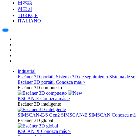
日本語
한국어
TÜRKÇE
ITALIANO
Industrial
Escáner 3D portátil
Sistema 3D de seguimiento
Sistema de s
Escáner 3D portátil
Conozca más >
Escáner 3D compuesto
KSCAN-E
Conozca más >
Escáner 3D inteligente
SIMSCAN-E/S Gen2
SIMSCAN-E
SIMSCAN
Conozca má
Escáner 3D global
KSCAN-X
Conozca más >