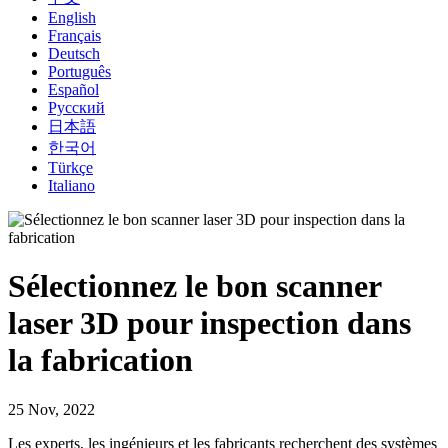
English
Français
Deutsch
Português
Español
Русский
日本語
한국어
Türkçe
Italiano
Sélectionnez le bon scanner
laser 3D pour inspection dans
la fabrication
25 Nov, 2022
Les experts, les ingénieurs et les fabricants recherchent des systèmes