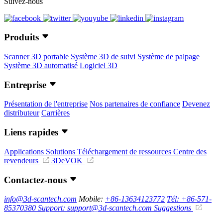
Suivez-nous
Produits
Scanner 3D portable
Système 3D de suivi
Système de palpage
Système 3D automatisé
Logiciel 3D
Entreprise
Présentation de l'entreprise
Nos partenaires de confiance
Devenez
distributeur
Carrières
Liens rapides
Applications
Solutions
Téléchargement de ressources
Centre des
revendeurs
3DeVOK
Contactez-nous
info@3d-scantech.com
Mobile:
+86-13634123772
Tél: +86-571-
85370380
Support: support@3d-scantech.com
Suggestions