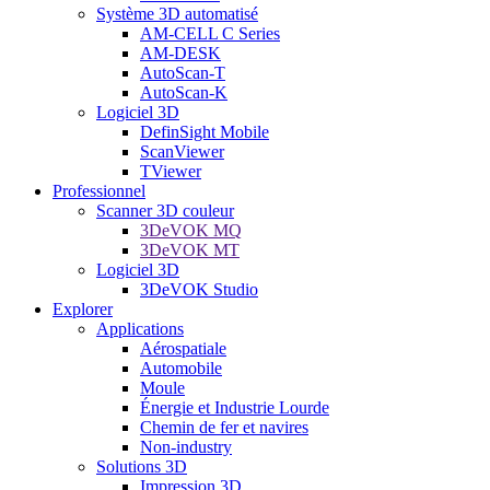
Système 3D automatisé
AM-CELL C Series
AM-DESK
AutoScan-T
AutoScan-K
Logiciel 3D
DefinSight Mobile
ScanViewer
TViewer
Professionnel
Scanner 3D couleur
3DeVOK MQ
3DeVOK MT
Logiciel 3D
3DeVOK Studio
Explorer
Applications
Aérospatiale
Automobile
Moule
Énergie et Industrie Lourde
Chemin de fer et navires
Non-industry
Solutions 3D
Impression 3D