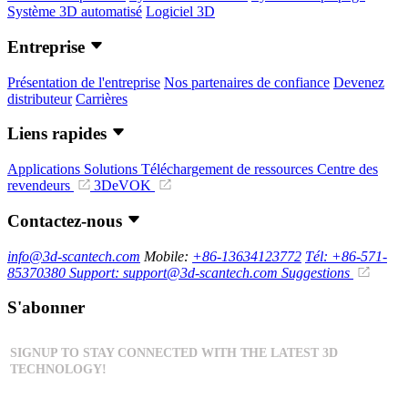
Système 3D automatisé
Logiciel 3D
Entreprise
Présentation de l'entreprise
Nos partenaires de confiance
Devenez
distributeur
Carrières
Liens rapides
Applications
Solutions
Téléchargement de ressources
Centre des
revendeurs
3DeVOK
Contactez-nous
info@3d-scantech.com
Mobile:
+86-13634123772
Tél: +86-571-
85370380
Support: support@3d-scantech.com
Suggestions
S'abonner