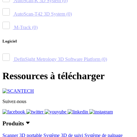
AutoScan-K 3D System
(0)
AutoScan-T42 3D System
(0)
M-Track
(0)
Logiciel
DefinSight Metrology 3D Software Platform
(0)
Ressources à télécharger
Suivez-nous
Produits
Scanner 3D portable
Système 3D de suivi
Système de palpage