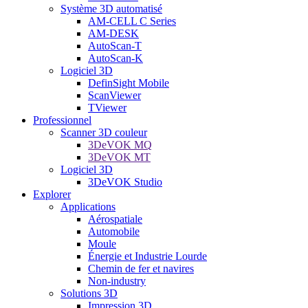
Système 3D automatisé
AM-CELL C Series
AM-DESK
AutoScan-T
AutoScan-K
Logiciel 3D
DefinSight Mobile
ScanViewer
TViewer
Professionnel
Scanner 3D couleur
3DeVOK MQ
3DeVOK MT
Logiciel 3D
3DeVOK Studio
Explorer
Applications
Aérospatiale
Automobile
Moule
Énergie et Industrie Lourde
Chemin de fer et navires
Non-industry
Solutions 3D
Impression 3D