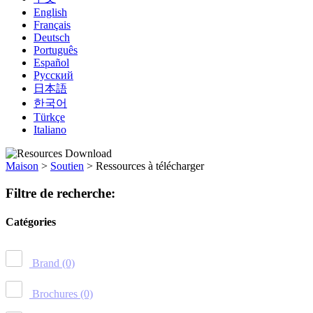
English
Français
Deutsch
Português
Español
Русский
日本語
한국어
Türkçe
Italiano
Maison
>
Soutien
>
Ressources à télécharger
Filtre de recherche:
Catégories
Brand
(0)
Brochures
(0)