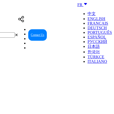
FR
中文
ENGLISH
FRANÇAIS
DEUTSCH
PORTUGUÊS
✕
Contact Us
Reseller Center
ESPAÑOL
РУССКИЙ
日本語
한국어
TÜRKÇE
ITALIANO