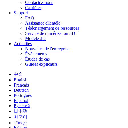
Contactez-nous
Carrières
Support
FAQ
Assistance clientèle
Téléchargement de ressources
Service de numérisation 3D
Modèle 3D
Actualités
Nouvelles de l'entreprise
Événements
Études de cas
Guides explicatifs
中文
English
Français
Deutsch
Português
Español
Русский
日本語
한국어
Türkçe
Italiano