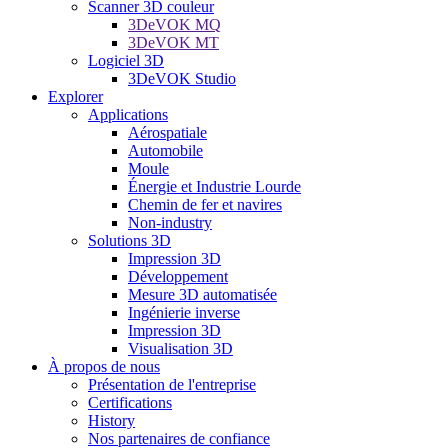
Scanner 3D couleur
3DeVOK MQ
3DeVOK MT
Logiciel 3D
3DeVOK Studio
Explorer
Applications
Aérospatiale
Automobile
Moule
Énergie et Industrie Lourde
Chemin de fer et navires
Non-industry
Solutions 3D
Impression 3D
Développement
Mesure 3D automatisée
Ingénierie inverse
Impression 3D
Visualisation 3D
À propos de nous
Présentation de l'entreprise
Certifications
History
Nos partenaires de confiance