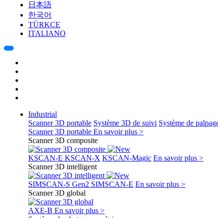
日本語
한국어
TÜRKÇE
ITALIANO
Industrial
Scanner 3D portable
Système 3D de suivi
Système de palpag
Scanner 3D portable
En savoir plus >
Scanner 3D composite
KSCAN-E
KSCAN-X
KSCAN-Magic
En savoir plus >
Scanner 3D intelligent
SIMSCAN-S Gen2
SIMSCAN-E
En savoir plus >
Scanner 3D global
AXE-B
En savoir plus >