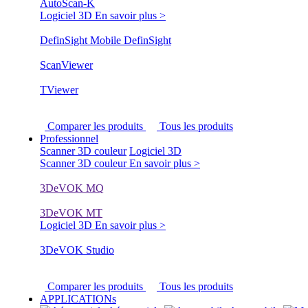
AutoScan-K
Logiciel 3D
En savoir plus >
DefinSight Mobile
DefinSight
ScanViewer
TViewer
Comparer les produits
Tous les produits
Professionnel
Scanner 3D couleur
Logiciel 3D
Scanner 3D couleur
En savoir plus >
3DeVOK MQ
3DeVOK MT
Logiciel 3D
En savoir plus >
3DeVOK Studio
Comparer les produits
Tous les produits
APPLICATIONs