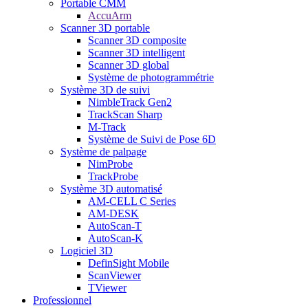
Portable CMM
AccuArm
Scanner 3D portable
Scanner 3D composite
Scanner 3D intelligent
Scanner 3D global
Système de photogrammétrie
Système 3D de suivi
NimbleTrack Gen2
TrackScan Sharp
M-Track
Système de Suivi de Pose 6D
Système de palpage
NimProbe
TrackProbe
Système 3D automatisé
AM-CELL C Series
AM-DESK
AutoScan-T
AutoScan-K
Logiciel 3D
DefinSight Mobile
ScanViewer
TViewer
Professionnel