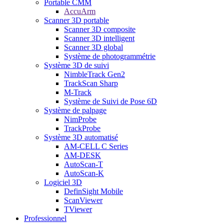
Portable CMM
AccuArm
Scanner 3D portable
Scanner 3D composite
Scanner 3D intelligent
Scanner 3D global
Système de photogrammétrie
Système 3D de suivi
NimbleTrack Gen2
TrackScan Sharp
M-Track
Système de Suivi de Pose 6D
Système de palpage
NimProbe
TrackProbe
Système 3D automatisé
AM-CELL C Series
AM-DESK
AutoScan-T
AutoScan-K
Logiciel 3D
DefinSight Mobile
ScanViewer
TViewer
Professionnel