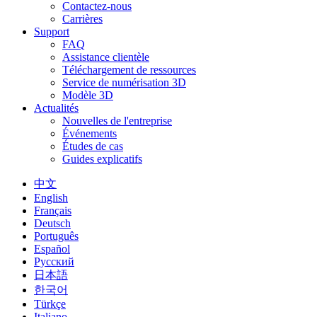
Contactez-nous
Carrières
Support
FAQ
Assistance clientèle
Téléchargement de ressources
Service de numérisation 3D
Modèle 3D
Actualités
Nouvelles de l'entreprise
Événements
Études de cas
Guides explicatifs
中文
English
Français
Deutsch
Português
Español
Русский
日本語
한국어
Türkçe
Italiano