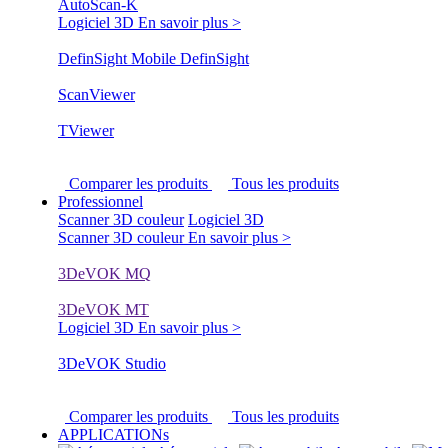
AutoScan-K
Logiciel 3D
En savoir plus >
DefinSight Mobile
DefinSight
ScanViewer
TViewer
Comparer les produits
Tous les produits
Professionnel
Scanner 3D couleur
Logiciel 3D
Scanner 3D couleur
En savoir plus >
3DeVOK MQ
3DeVOK MT
Logiciel 3D
En savoir plus >
3DeVOK Studio
Comparer les produits
Tous les produits
APPLICATIONs