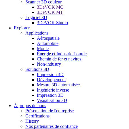
Scanner 3D couleur
3DeVOK MQ
3DeVOK MT
Logiciel 3D
3DeVOK Studio
Explorer
Applications
Aérospatiale
Automobile
Moule
Énergie et Industrie Lourde
Chemin de fer et navires
Non-industry
Solutions 3D
Impression 3D
Développement
Mesure 3D automatisée
Ingénierie inverse
Impression 3D
Visualisation 3D
À propos de nous
Présentation de l'entreprise
Certifications
History
Nos partenaires de confiance