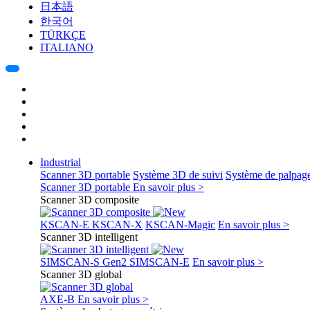
日本語
한국어
TÜRKÇE
ITALIANO
Industrial
Scanner 3D portable
Système 3D de suivi
Système de palpag
Scanner 3D portable
En savoir plus >
Scanner 3D composite
KSCAN-E
KSCAN-X
KSCAN-Magic
En savoir plus >
Scanner 3D intelligent
SIMSCAN-S Gen2
SIMSCAN-E
En savoir plus >
Scanner 3D global
AXE-B
En savoir plus >