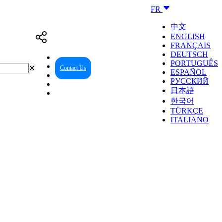
FR
中文
ENGLISH
FRANÇAIS
DEUTSCH
PORTUGUÊS
✕
Contact Us
Reseller Center
ESPAÑOL
РУССКИЙ
日本語
한국어
TÜRKÇE
ITALIANO