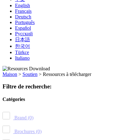
English
Français
Deutsch
Português
Español
Русский
日本語
한국어
Türkçe
Italiano
Maison
>
Soutien
>
Ressources à télécharger
Filtre de recherche:
Catégories
Brand
(0)
Brochures
(0)