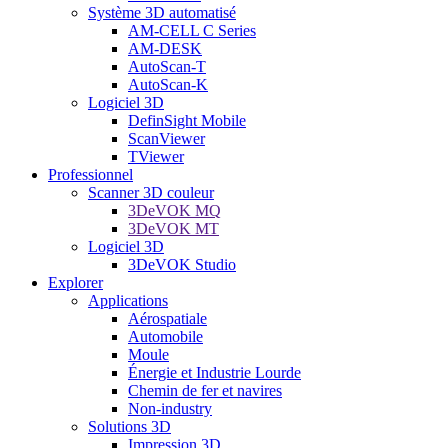
Système 3D automatisé
AM-CELL C Series
AM-DESK
AutoScan-T
AutoScan-K
Logiciel 3D
DefinSight Mobile
ScanViewer
TViewer
Professionnel
Scanner 3D couleur
3DeVOK MQ
3DeVOK MT
Logiciel 3D
3DeVOK Studio
Explorer
Applications
Aérospatiale
Automobile
Moule
Énergie et Industrie Lourde
Chemin de fer et navires
Non-industry
Solutions 3D
Impression 3D