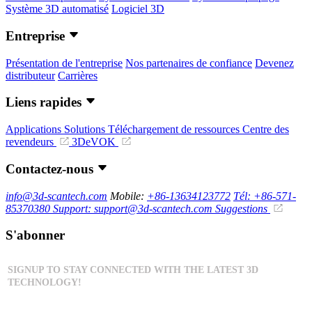
Système 3D automatisé
Logiciel 3D
Entreprise
Présentation de l'entreprise
Nos partenaires de confiance
Devenez
distributeur
Carrières
Liens rapides
Applications
Solutions
Téléchargement de ressources
Centre des
revendeurs
3DeVOK
Contactez-nous
info@3d-scantech.com
Mobile:
+86-13634123772
Tél: +86-571-
85370380
Support: support@3d-scantech.com
Suggestions
S'abonner