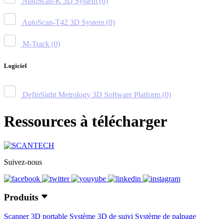
AutoScan-K 3D System
(0)
AutoScan-T42 3D System
(0)
M-Track
(0)
Logiciel
DefinSight Metrology 3D Software Platform
(0)
Ressources à télécharger
Suivez-nous
Produits
Scanner 3D portable
Système 3D de suivi
Système de palpage