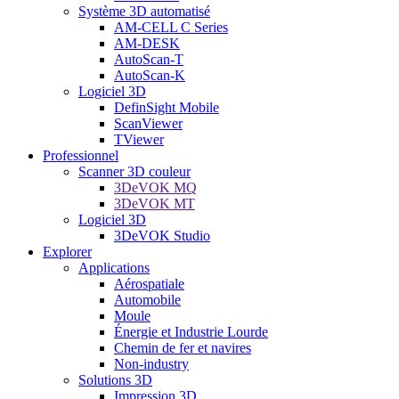
Système 3D automatisé
AM-CELL C Series
AM-DESK
AutoScan-T
AutoScan-K
Logiciel 3D
DefinSight Mobile
ScanViewer
TViewer
Professionnel
Scanner 3D couleur
3DeVOK MQ
3DeVOK MT
Logiciel 3D
3DeVOK Studio
Explorer
Applications
Aérospatiale
Automobile
Moule
Énergie et Industrie Lourde
Chemin de fer et navires
Non-industry
Solutions 3D
Impression 3D