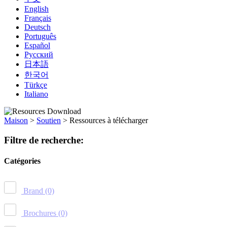
English
Français
Deutsch
Português
Español
Русский
日本語
한국어
Türkçe
Italiano
Maison
>
Soutien
>
Ressources à télécharger
Filtre de recherche:
Catégories
Brand
(0)
Brochures
(0)