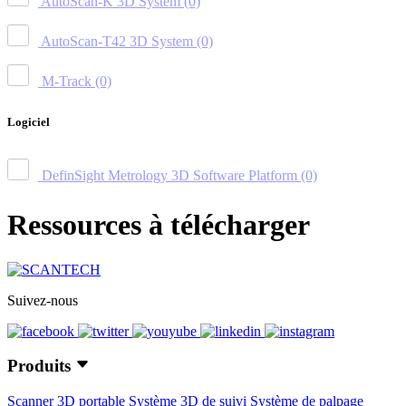
AutoScan-K 3D System
(0)
AutoScan-T42 3D System
(0)
M-Track
(0)
Logiciel
DefinSight Metrology 3D Software Platform
(0)
Ressources à télécharger
Suivez-nous
Produits
Scanner 3D portable
Système 3D de suivi
Système de palpage