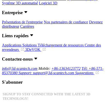
Système 3D automatisé
Logiciel 3D
Entreprise
Présentation de l'entreprise
Nos partenaires de confiance
Devenez
distributeur
Carrières
Liens rapides
Applications
Solutions
Téléchargement de ressources
Centre des
revendeurs
3DeVOK
Contactez-nous
info@3d-scantech.com
Mobile:
+86-13634123772
Tél: +86-571-
85370380
Support: support@3d-scantech.com
Suggestions
S'abonner