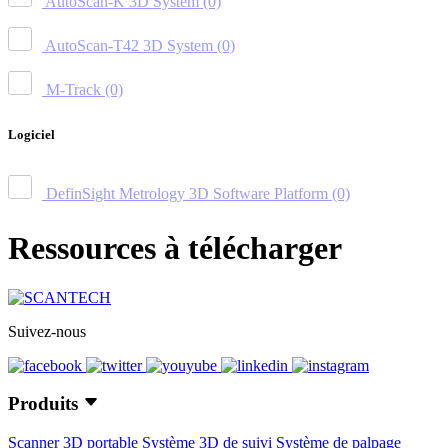
AutoScan-K 3D System
(0)
AutoScan-T42 3D System
(0)
M-Track
(0)
Logiciel
DefinSight Metrology 3D Software Platform
(0)
Ressources à télécharger
Suivez-nous
Produits
Scanner 3D portable
Système 3D de suivi
Système de palpage