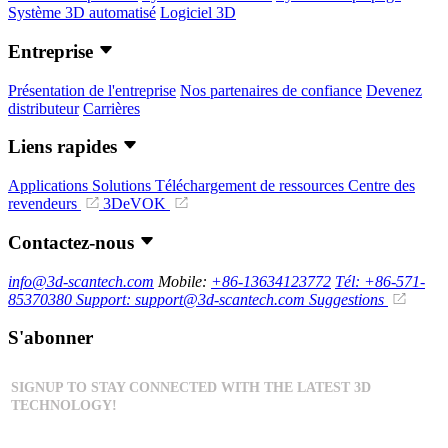
Système 3D automatisé
Logiciel 3D
Entreprise
Présentation de l'entreprise
Nos partenaires de confiance
Devenez
distributeur
Carrières
Liens rapides
Applications
Solutions
Téléchargement de ressources
Centre des
revendeurs
3DeVOK
Contactez-nous
info@3d-scantech.com
Mobile:
+86-13634123772
Tél: +86-571-
85370380
Support: support@3d-scantech.com
Suggestions
S'abonner