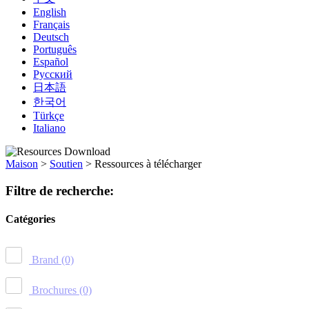
English
Français
Deutsch
Português
Español
Русский
日本語
한국어
Türkçe
Italiano
Maison
>
Soutien
>
Ressources à télécharger
Filtre de recherche:
Catégories
Brand
(0)
Brochures
(0)