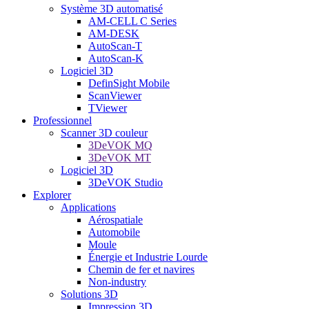
Système 3D automatisé
AM-CELL C Series
AM-DESK
AutoScan-T
AutoScan-K
Logiciel 3D
DefinSight Mobile
ScanViewer
TViewer
Professionnel
Scanner 3D couleur
3DeVOK MQ
3DeVOK MT
Logiciel 3D
3DeVOK Studio
Explorer
Applications
Aérospatiale
Automobile
Moule
Énergie et Industrie Lourde
Chemin de fer et navires
Non-industry
Solutions 3D
Impression 3D