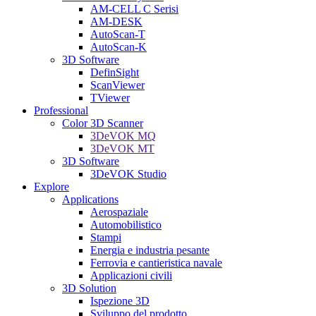
AM-CELL C Serisi
AM-DESK
AutoScan-T
AutoScan-K
3D Software
DefinSight
ScanViewer
TViewer
Professional
Color 3D Scanner
3DeVOK MQ
3DeVOK MT
3D Software
3DeVOK Studio
Explore
Applications
Aerospaziale
Automobilistico
Stampi
Energia e industria pesante
Ferrovia e cantieristica navale
Applicazioni civili
3D Solution
Ispezione 3D
Sviluppo del prodotto