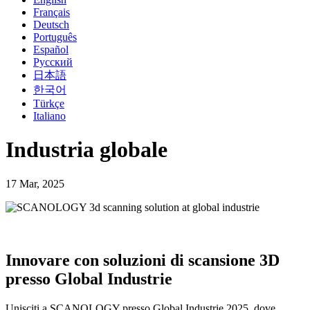
Français
Deutsch
Português
Español
Русский
日本語
한국어
Türkçe
Italiano
Industria globale
17 Mar, 2025
Innovare con soluzioni di scansione 3D
presso Global Industrie
Unisciti a SCANOLOGY presso Global Industrie 2025, dove