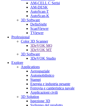
AM-CELL C Serisi
AM-DESK
AutoScan-T
AutoScan-K
3D Software
DefinSight
ScanViewer
TViewer
Professional
Color 3D Scanner
3DeVOK MQ
3DeVOK MT
3D Software
3DeVOK Studio
Explore
Applications
Aerospaziale
Automobilistico
Stampi
Energia e industria pesante
Ferrovia e cantieristica navale
Applicazioni civili
3D Solution
Ispezione 3D
Sviluppo del prodotto