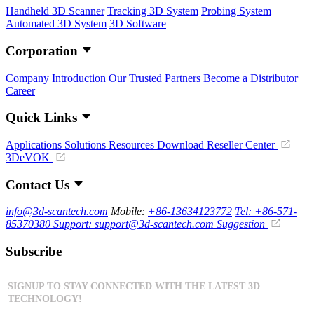
Handheld 3D Scanner
Tracking 3D System
Probing System
Automated 3D System
3D Software
Corporation
Company Introduction
Our Trusted Partners
Become a Distributor
Career
Quick Links
Applications
Solutions
Resources Download
Reseller Center
3DeVOK
Contact Us
info@3d-scantech.com
Mobile:
+86-13634123772
Tel: +86-571-
85370380
Support: support@3d-scantech.com
Suggestion
Subscribe