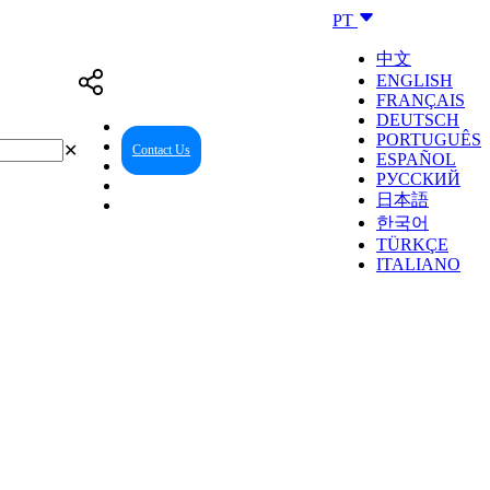
PT
中文
ENGLISH
FRANÇAIS
DEUTSCH
PORTUGUÊS
✕
Contact Us
Reseller Center
ESPAÑOL
РУССКИЙ
日本語
한국어
TÜRKÇE
ITALIANO