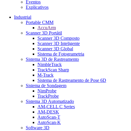
Eventos
Explicativos
Industrial
Portable CMM
AccuArm
Scanner 3D Portátil
Scanner 3D Composto
Scanner 3D Inteligente
Scanner 3D Global
Sistema de Fotogrametria
Sistema 3D de Rastreamento
NimbleTrack
TrackScan Sharp
M-Track
Sistema de Rastreamento de Pose 6D
Sistema de Sondagem
NimProbe
TrackProbe
Sistema 3D Automatizado
AM-CELL C Series
AM-DESK
AutoScan-T
AutoScan-K
Software 3D