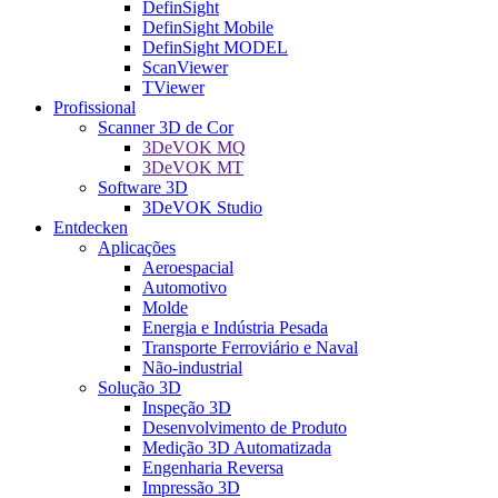
DefinSight
DefinSight Mobile
DefinSight MODEL
ScanViewer
TViewer
Profissional
Scanner 3D de Cor
3DeVOK MQ
3DeVOK MT
Software 3D
3DeVOK Studio
Entdecken
Aplicações
Aeroespacial
Automotivo
Molde
Energia e Indústria Pesada
Transporte Ferroviário e Naval
Não-industrial
Solução 3D
Inspeção 3D
Desenvolvimento de Produto
Medição 3D Automatizada
Engenharia Reversa
Impressão 3D