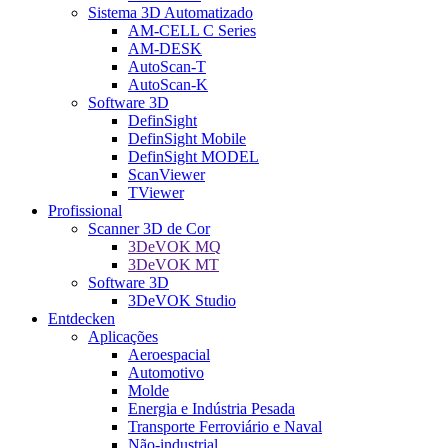
Sistema 3D Automatizado
AM-CELL C Series
AM-DESK
AutoScan-T
AutoScan-K
Software 3D
DefinSight
DefinSight Mobile
DefinSight MODEL
ScanViewer
TViewer
Profissional
Scanner 3D de Cor
3DeVOK MQ
3DeVOK MT
Software 3D
3DeVOK Studio
Entdecken
Aplicações
Aeroespacial
Automotivo
Molde
Energia e Indústria Pesada
Transporte Ferroviário e Naval
Não-industrial