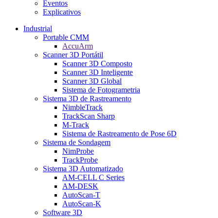
Eventos
Explicativos
Industrial
Portable CMM
AccuArm
Scanner 3D Portátil
Scanner 3D Composto
Scanner 3D Inteligente
Scanner 3D Global
Sistema de Fotogrametria
Sistema 3D de Rastreamento
NimbleTrack
TrackScan Sharp
M-Track
Sistema de Rastreamento de Pose 6D
Sistema de Sondagem
NimProbe
TrackProbe
Sistema 3D Automatizado
AM-CELL C Series
AM-DESK
AutoScan-T
AutoScan-K
Software 3D