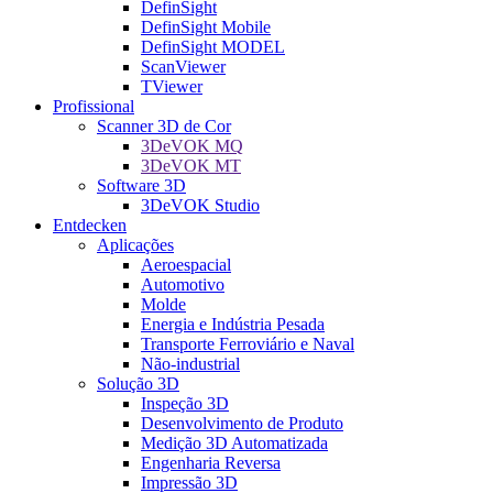
DefinSight
DefinSight Mobile
DefinSight MODEL
ScanViewer
TViewer
Profissional
Scanner 3D de Cor
3DeVOK MQ
3DeVOK MT
Software 3D
3DeVOK Studio
Entdecken
Aplicações
Aeroespacial
Automotivo
Molde
Energia e Indústria Pesada
Transporte Ferroviário e Naval
Não-industrial
Solução 3D
Inspeção 3D
Desenvolvimento de Produto
Medição 3D Automatizada
Engenharia Reversa
Impressão 3D