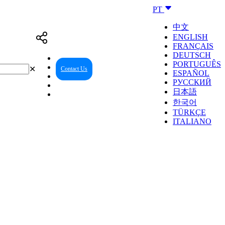
PT
中文
ENGLISH
FRANÇAIS
DEUTSCH
PORTUGUÊS
✕
Contact Us
Reseller Center
ESPAÑOL
РУССКИЙ
日本語
한국어
TÜRKÇE
ITALIANO