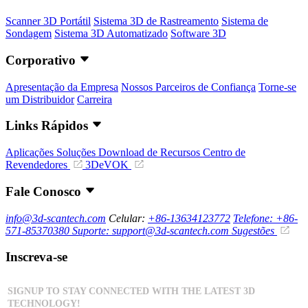
Scanner 3D Portátil
Sistema 3D de Rastreamento
Sistema de
Sondagem
Sistema 3D Automatizado
Software 3D
Corporativo
Apresentação da Empresa
Nossos Parceiros de Confiança
Torne-se
um Distribuidor
Carreira
Links Rápidos
Aplicações
Soluções
Download de Recursos
Centro de
Revendedores
3DeVOK
Fale Conosco
info@3d-scantech.com
Celular:
+86-13634123772
Telefone: +86-
571-85370380
Suporte: support@3d-scantech.com
Sugestões
Inscreva-se