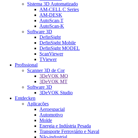
Sistema 3D Automatizado
AM-CELL C Series
AM-DESK
AutoScan-T
AutoScan-K
Software 3D
DefinSight
DefinSight Mobile
DefinSight MODEL
ScanViewer
TViewer
Profissional
Scanner 3D de Cor
3DeVOK MQ
3DeVOK MT
Software 3D
3DeVOK Studio
Entdecken
Aplicações
Aeroespacial
Automotivo
Molde
Energia e Indústria Pesada
Transporte Ferroviário e Naval
Não-industrial