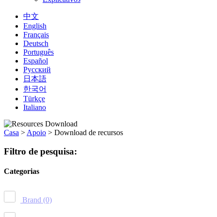
中文
English
Français
Deutsch
Português
Español
Русский
日本語
한국어
Türkçe
Italiano
Casa
>
Apoio
>
Download de recursos
Filtro de pesquisa:
Categorias
Brand
(0)