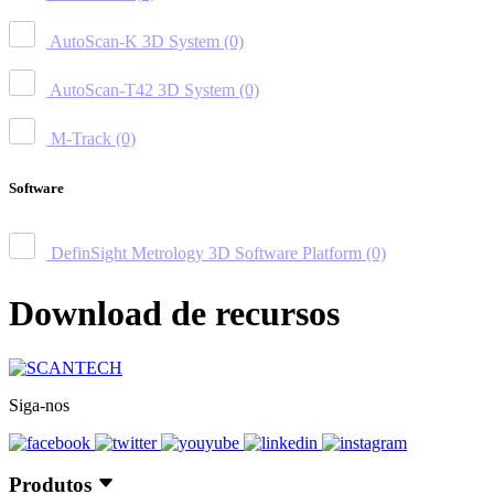
AutoScan-K 3D System
(0)
AutoScan-T42 3D System
(0)
M-Track
(0)
Software
DefinSight Metrology 3D Software Platform
(0)
Download de recursos
Siga-nos
Produtos