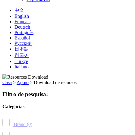
中文
English
Français
Deutsch
Português
Español
Русский
日本語
한국어
Türkçe
Italiano
Casa
>
Apoio
>
Download de recursos
Filtro de pesquisa:
Categorias
Brand
(0)