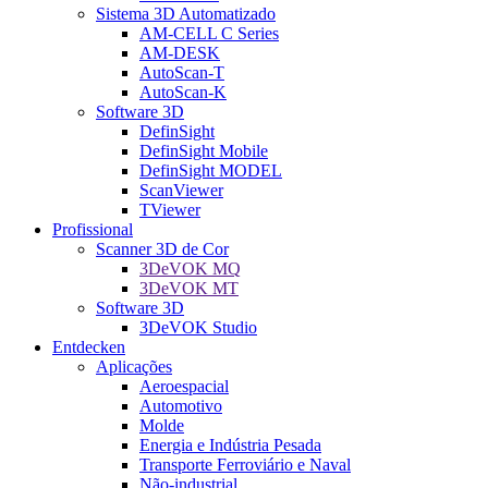
Sistema 3D Automatizado
AM-CELL C Series
AM-DESK
AutoScan-T
AutoScan-K
Software 3D
DefinSight
DefinSight Mobile
DefinSight MODEL
ScanViewer
TViewer
Profissional
Scanner 3D de Cor
3DeVOK MQ
3DeVOK MT
Software 3D
3DeVOK Studio
Entdecken
Aplicações
Aeroespacial
Automotivo
Molde
Energia e Indústria Pesada
Transporte Ferroviário e Naval
Não-industrial