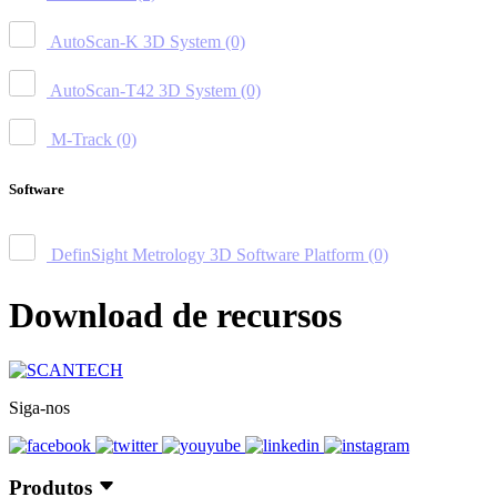
AutoScan-K 3D System
(0)
AutoScan-T42 3D System
(0)
M-Track
(0)
Software
DefinSight Metrology 3D Software Platform
(0)
Download de recursos
Siga-nos
Produtos