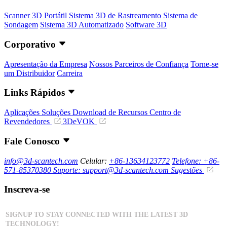
Scanner 3D Portátil
Sistema 3D de Rastreamento
Sistema de
Sondagem
Sistema 3D Automatizado
Software 3D
Corporativo
Apresentação da Empresa
Nossos Parceiros de Confiança
Torne-se
um Distribuidor
Carreira
Links Rápidos
Aplicações
Soluções
Download de Recursos
Centro de
Revendedores
3DeVOK
Fale Conosco
info@3d-scantech.com
Celular:
+86-13634123772
Telefone: +86-
571-85370380
Suporte: support@3d-scantech.com
Sugestões
Inscreva-se